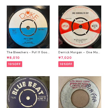
The Bleechers - Put It Good
Derrick Morgan – One Morn
【7-21637】
ing In May【7-21653】
¥8,010
¥7,020
10%OFF
10%OFF