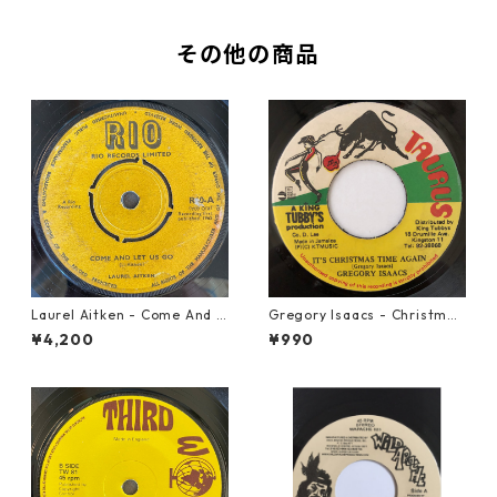
その他の商品
Laurel Aitken - Come And L
Gregory Isaacs - Christmas
et Us Go【7-21779】
Time Once Again【7-2058
¥4,200
¥990
9】