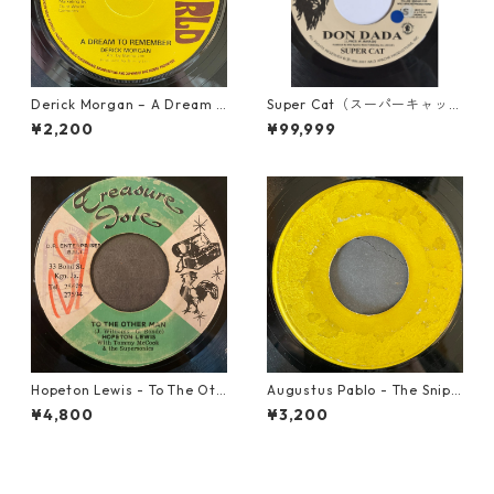
Derick Morgan – A Dream T
Super Cat（スーパーキャッ
o Remember【7-21824】
ト） - Don Dada【7inch】
¥2,200
¥99,999
Hopeton Lewis - To The Oth
Augustus Pablo - The Snipe
er Man【7-22023】
r【7-21945】
¥4,800
¥3,200