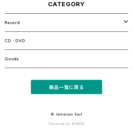
CATEGORY
Record
Mento,Calypso,Ballad
CD・DVD
Ska
Goods
Rocksteady
商品一覧に戻る
Roots
Early Reggae/Skins
© Jamaican Soul
Powered by
Lovers