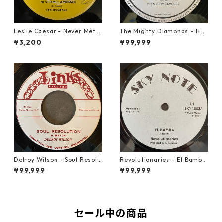
Leslie Caesar - Never Met A
The Mighty Diamonds - Hey
Woman【12-50067】
Girl【12-50053】
¥3,200
¥99,999
Delroy Wilson - Soul Resolu
Revolutionaries – El Bamba
tion【7-21935】
【7-21855】
¥99,999
¥99,999
セール中の商品