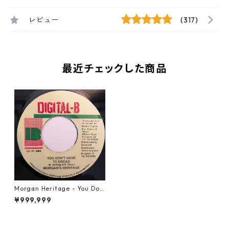
レビュー
(317)
最近チェックした商品
Morgan Heritage - You Do
n't Have To Dread【7-2036
¥999,999
8】