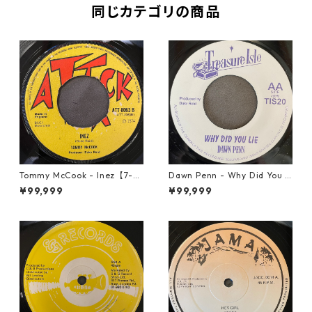
同じカテゴリの商品
Tommy McCook - Inez【7-21
Dawn Penn - Why Did You Li
840】
e【7-21938】
¥99,999
¥99,999