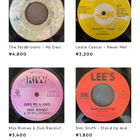
The Yardbrooms - My Desir
Leslie Caesar - Never Met A
e【7-21922】
Woman【12-50067】
¥4,800
¥3,200
Max Romeo & Dub Revoluti
Slim Smith - Stand Up And F
onaries - Juks We A Juks【1
ight 【7-21832】
¥3,400
¥1,800
0-90000】