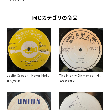
0369】
同じカテゴリの商品
Leslie Caesar - Never Met A
The Mighty Diamonds - Hey
Woman【12-50067】
Girl【12-50053】
¥3,200
¥99,999