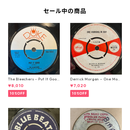
セール中の商品
The Bleechers - Put It Good
Derrick Morgan – One Morn
【7-21637】
ing In May【7-21653】
¥8,010
¥7,020
10%OFF
10%OFF