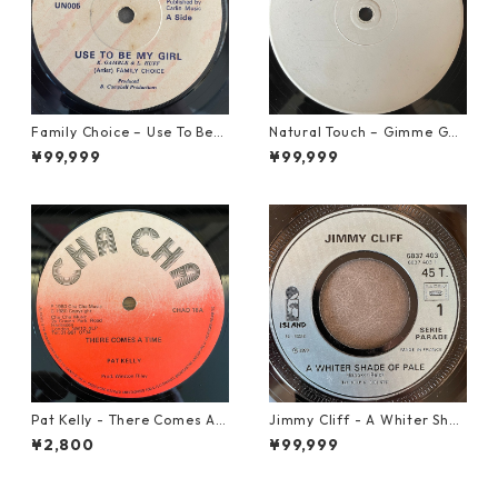
Family Choice – Use To Be
Natural Touch – Gimme Goo
My Girl【7-22004】
d Loving【12-50055】
¥99,999
¥99,999
Pat Kelly - There Comes A T
Jimmy Cliff - A Whiter Shad
ime【12-50057】
e Of Pale【7-21863】
¥2,800
¥99,999