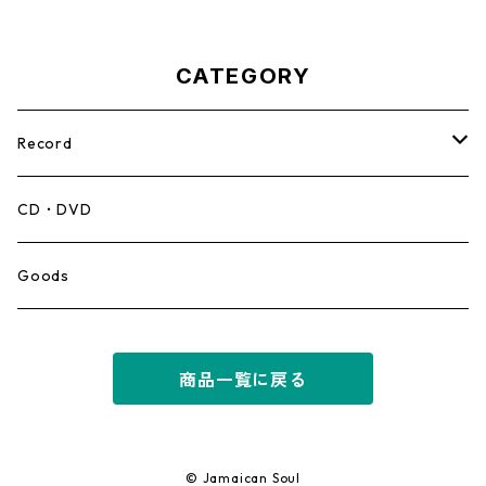
CATEGORY
Record
Mento,Calypso,Ballad
CD・DVD
Ska
Goods
Rocksteady
商品一覧に戻る
Roots
Early Reggae/Skins
© Jamaican Soul