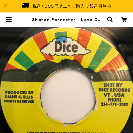
税込7,000円以上のご購入で配送料無料
Sharon Forrester - Love Do
n't Live Here Anymore【7-203
69】 | Jamaican Soul