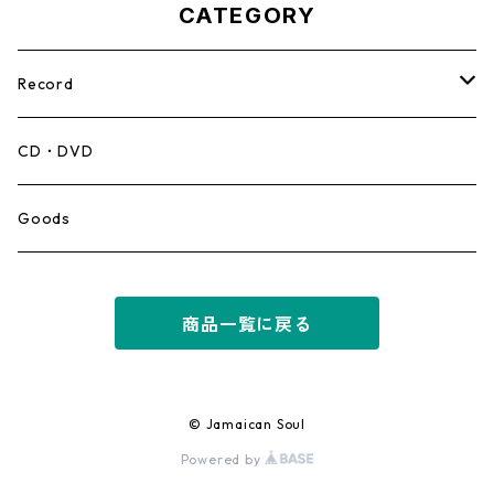
CATEGORY
Record
Mento,Calypso,Ballad
CD・DVD
Ska
Goods
Rocksteady
商品一覧に戻る
Roots
Early Reggae/Skins
© Jamaican Soul
Powered by
Lovers