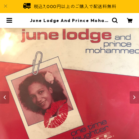
税込7,000円以上のご購入で配送料無料
June Lodge And Prince Moham
med ‎- Someone Loves You Hon
ey【7-20379】 | Jamaican Soul