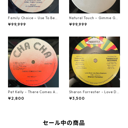
Family Choice – Use To Be
Natural Touch – Gimme Goo
My Girl【7-22004】
d Loving【12-50055】
¥99,999
¥99,999
Pat Kelly - There Comes A T
Sharon Forrester - Love Do
ime【12-50057】
n't Live Here Anymore【12-
¥2,800
¥3,500
50068】
セール中の商品