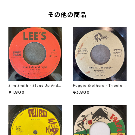
その他の商品
Slim Smith - Stand Up And F
Fuggie Brothers - Tribute T
ight 【7-21832】
o The Great【7-21765】
¥1,800
¥3,800