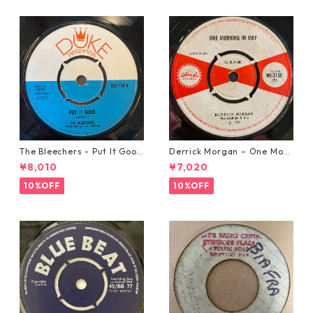
The Bleechers - Put It Good
Derrick Morgan – One Morn
【7-21637】
ing In May【7-21653】
¥8,010
¥7,020
10%OFF
10%OFF