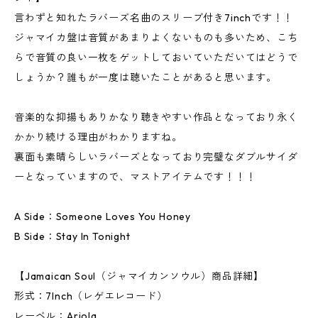
言わずと知れたラバーズ名曲のスリーブ付き7inchです！！
ジャマイカ盤は音質があまりよくないものも多いため、こち
らで音質の良い一枚をゲットしておいていただいてはどうで
しょうか？誰もが一度は聴いたことがあると思います。
音楽的な抑揚もありかなり聴きやすい作品となっており永く
かかり続ける理由がわかりますね。
裏面も素晴らしいラバーズとなっており完璧なダブルサイダ
ーとなっていますので、マストアイテムです！！！
A Side：Someone Loves You Honey
B Side：Stay In Tonight
【Jamaican Soul（ジャマイカンソウル）商品詳細】
形式：7Inch（レゲエレコード）
レーベル：Ariola