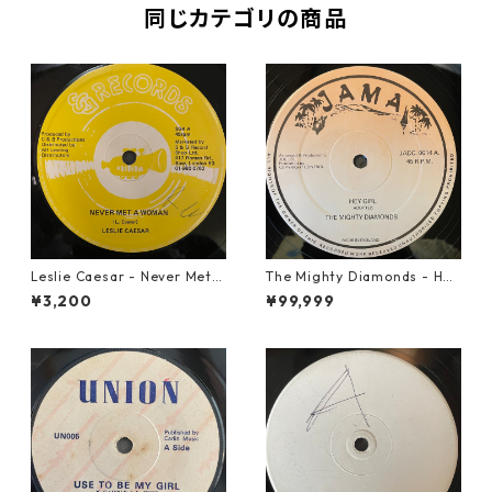
同じカテゴリの商品
Leslie Caesar - Never Met A
The Mighty Diamonds - Hey
Woman【12-50067】
Girl【12-50053】
¥3,200
¥99,999