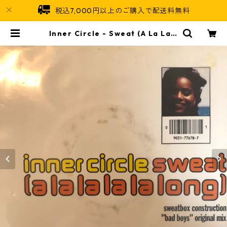
税込7,000円以上のご購入で配送料無料
Inner Circle ‎- Sweat (A La La L
a La Long)【7-20380】 | Jamai
can Soul