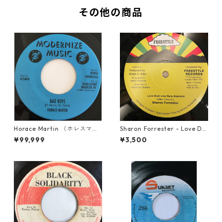
その他の商品
Horace Martin （ホレスマー
Sharon Forrester - Love Do
ティン） - Bad Boys【7'】
n't Live Here Anymore【12-
¥99,999
¥3,500
50068】