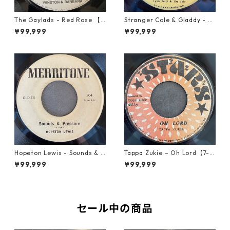
The Gaylads - Red Rose 【7
Stranger Cole & Gladdy - Lo
-21853】
ve Me Today【7-21941】
¥99,999
¥99,999
Hopeton Lewis ‎- Sounds & P
Tappa Zukie – Oh Lord【7-2
ressure【7-21932】
2006】
¥99,999
¥99,999
セール中の商品