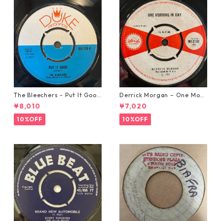
The Bleechers - Put It Good
Derrick Morgan – One Morn
【7-21637】
ing In May【7-21653】
¥8,010
¥7,020
10%OFF
10%OFF