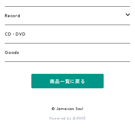
Record
Mento,Calypso,Ballad
CD・DVD
Ska
Goods
Rocksteady
商品一覧に戻る
Roots
Early Reggae/Skins
© Jamaican Soul
Powered by
Lovers