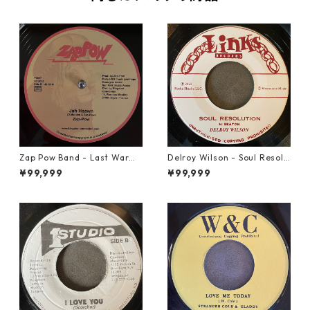
Zap Pow Band - Last War【1
Delroy Wilson - Soul Resolu
2-50056】
tion【7-21935】
¥99,999
¥99,999