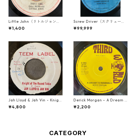
Little John（リトルジョン）
Screw Driver（スクリュード
- That Girl 【7-20045】
ライバー） - Computer Rule
¥1,400
¥99,999
【7'】
Jah Lloyd & Jah Vin - Knigh
Derick Morgan – A Dream T
t Of The Round Table【7-21
o Remember【7-21824】
¥4,800
¥2,200
908】
CATEGORY