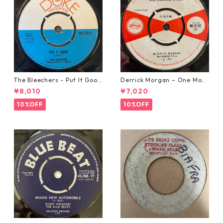
The Bleechers - Put It Good
Derrick Morgan – One Morn
【7-21637】
ing In May【7-21653】
¥8,010
¥7,020
10%OFF
10%OFF