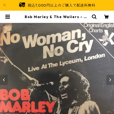
税込7,000円以上のご購入で配送料無料
Bob Marley & The Wailers ‎- No
Woman, No Cry【7-20406】 | J
amaican Soul