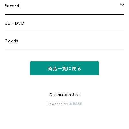
Record
Mento,Calypso,Ballad
CD・DVD
Ska
Goods
Rocksteady
商品一覧に戻る
Roots
Early Reggae/Skins
© Jamaican Soul
Powered by
Lovers
Reggae