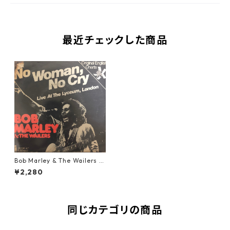
最近チェックした商品
Bob Marley & The Wailers ‎-
No Woman, No Cry【7-204
¥2,280
06】
同じカテゴリの商品