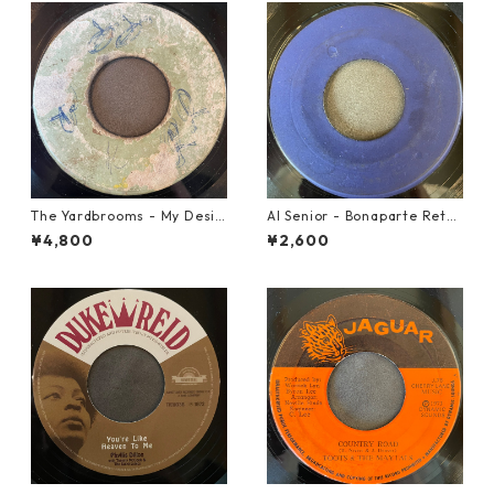
The Yardbrooms - My Desir
Al Senior - Bonaparte Retre
e【7-21922】
at【7-21861】
¥4,800
¥2,600