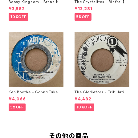
Bobby Kingdom - Brand Ne
The Crystalites - Biafra【7-
w Automobile【7-20889】
21293】
¥3,582
¥13,281
10%OFF
5%OFF
Ken Boothe - Gonna Take A
The Gladiators - Tribulation
Miracle【7-21362】
【7-21365】
¥4,066
¥4,482
5%OFF
10%OFF
その他の商品