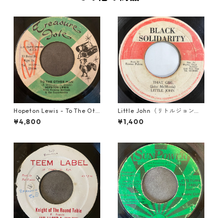
Hopeton Lewis - To The Oth
Little John（リトルジョン）
er Man【7-22023】
- That Girl 【7-20045】
¥4,800
¥1,400