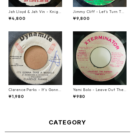
Jah Lloyd & Jah Vin - Knigh
Jimmy Cliff - Let's Turn The
t Of The Round Table【7-21
Table【7-21999】
¥4,800
¥9,800
908】
Clarence Parks - It's Gonna
Yami Bolo - Leave Out The
Take A Miracle【7-21096】
Badness 【7-10916】
¥1,980
¥980
CATEGORY