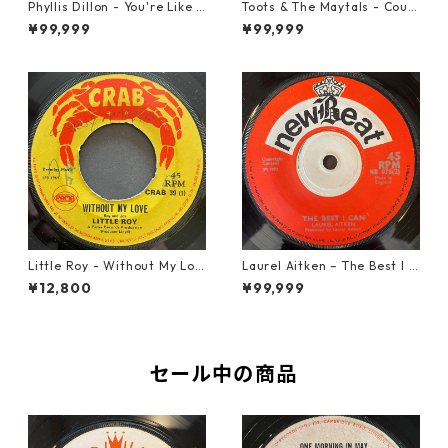
Phyllis Dillon - You're Like H
Toots & The Maytals - Coun
eaven To Me【7-21913】
try Road【7-21951】
¥99,999
¥99,999
Little Roy - Without My Lov
Laurel Aitken ‎– The Best I C
e【7-21990】
an【7-22012】
¥12,800
¥99,999
セール中の商品