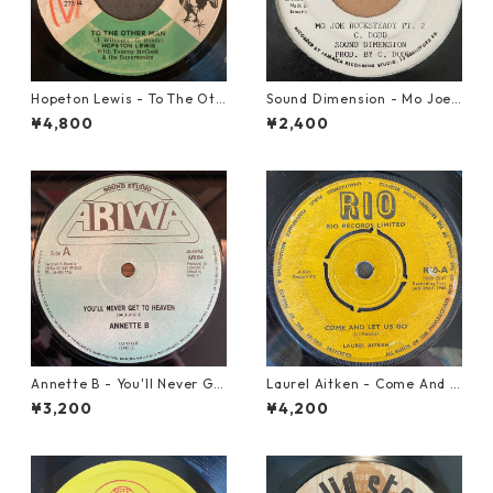
Hopeton Lewis - To The Oth
Sound Dimension - Mo Joe
er Man【7-22023】
Rock Steady【7-21087】
¥4,800
¥2,400
Annette B - You'll Never Ge
Laurel Aitken - Come And L
t To Heaven【12-50058】
et Us Go【7-21779】
¥3,200
¥4,200