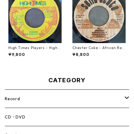
High Times Players - High T
Chester Coke - African Rac
imes Theme【7-21926】
e【7-21819】
¥9,800
¥8,800
CATEGORY
Record
Mento,Calypso,Ballad
CD・DVD