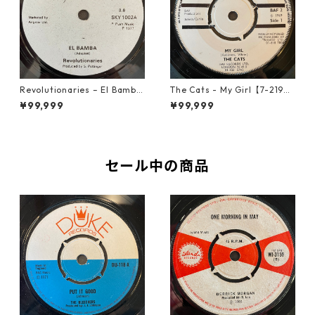
Revolutionaries – El Bamba
The Cats - My Girl【7-2190
【7-21855】
6】
¥99,999
¥99,999
セール中の商品