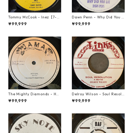
Tommy McCook - Inez【7-21
Dawn Penn - Why Did You Li
840】
e【7-21938】
¥99,999
¥99,999
The Mighty Diamonds - Hey
Delroy Wilson - Soul Resolu
Girl【12-50053】
tion【7-21935】
¥99,999
¥99,999