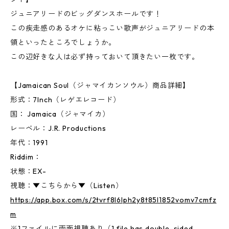
ジュニアリードのビッグダンスホールです！
この疾走感のあるオケに粘っこい歌声がジュニアリードの本
領といったところでしょうか。
この辺好きな人は必ず持っておいて頂きたい一枚です。
【Jamaican Soul（ジャマイカンソウル）商品詳細】
形式：7Inch（レゲエレコード）
国： Jamaica（ジャマイカ）
レーベル：J.R. Productions
年代：1991
Riddim：
状態：EX-
視聴：▼こちらから▼（Listen）
https://app.box.com/s/2tvrf8l6lph2y8t85l1852vomv7cmfz
m
※1ファイルに両面視聴あり（1 file has double-sided