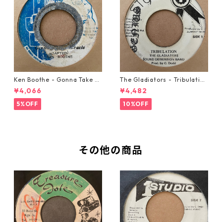
Ken Boothe - Gonna Take A
The Gladiators - Tribulation
Miracle【7-21362】
【7-21365】
¥4,066
¥4,482
5%OFF
10%OFF
その他の商品