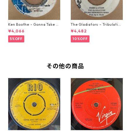
Ken Boothe - Gonna Take A
The Gladiators - Tribulation
Miracle【7-21362】
【7-21365】
¥4,066
¥4,482
5%OFF
10%OFF
その他の商品