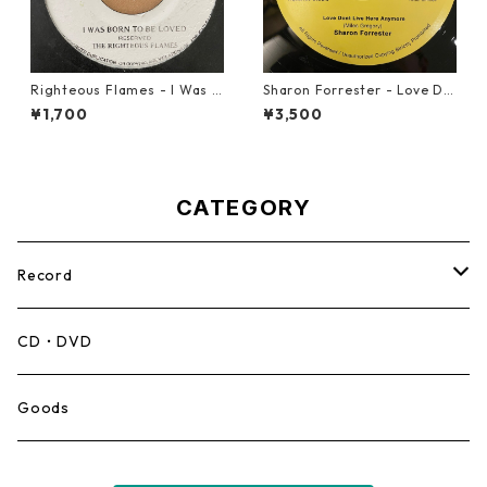
Righteous Flames - I Was B
Sharon Forrester - Love Do
orn To Be Loved【7-21191】
n't Live Here Anymore【12-
¥1,700
¥3,500
50068】
CATEGORY
Record
Mento,Calypso,Ballad
CD・DVD
Ska
Goods
Rocksteady