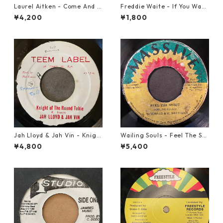
Laurel Aitken - Come And L
Freddie Waite - If You Want
et Us Go【7-21779】
My Love【7-21943】
¥4,200
¥1,800
Jah Lloyd & Jah Vin - Knigh
Wailing Souls - Feel The Spi
t Of The Round Table【7-21
rit【7-21955】
¥4,800
¥5,400
908】