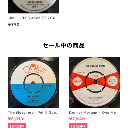
Jim I. - No Burden【7-2043
4】
¥990
セール中の商品
The Bleechers - Put It Good
Derrick Morgan – One Morn
【7-21637】
ing In May【7-21653】
¥8,010
¥7,020
10%OFF
10%OFF