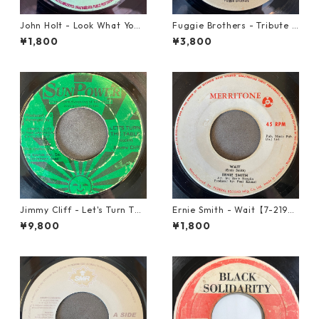
John Holt - Look What Yo
Fuggie Brothers - Tribute T
u've Done【7-21817】
o The Great【7-21765】
¥1,800
¥3,800
Jimmy Cliff - Let's Turn The
Ernie Smith - Wait【7-2196
Table【7-21999】
0】
¥9,800
¥1,800