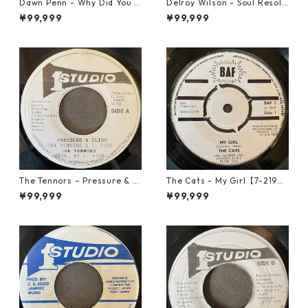
Dawn Penn - Why Did You Li
Delroy Wilson - Soul Resolu
e【7-21938】
tion【7-21935】
¥99,999
¥99,999
The Tennors – Pressure & Sl
The Cats - My Girl【7-2190
ide【7-21952】
6】
¥99,999
¥99,999