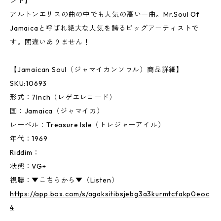
ンド】
アルトンエリスの曲の中でも人気の高い一曲。Mr.Soul Of
Jamaicaと呼ばれ絶大な人気を誇るビッグアーティストで
す。間違いありません！
【Jamaican Soul（ジャマイカンソウル）商品詳細】
SKU:10693
形式：7Inch（レゲエレコード）
国：Jamaica（ジャマイカ）
レーベル：Treasure Isle（トレジャーアイル）
年代：1969
Riddim：
状態：VG+
視聴：▼こちらから▼（Listen）
https://app.box.com/s/agaksitibsjebg3a3kurmtcfakp0eoc
4