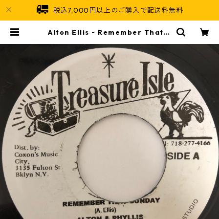
税込7,000円以上のご購入で配送料無料
Alton Ellis - Remember That S
unday【7-20438】 | Jamaican
Soul