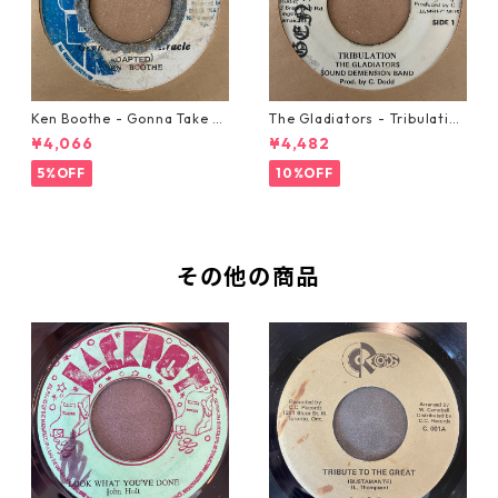
Ken Boothe - Gonna Take A
The Gladiators - Tribulation
Miracle【7-21362】
【7-21365】
¥4,066
¥4,482
5%OFF
10%OFF
その他の商品