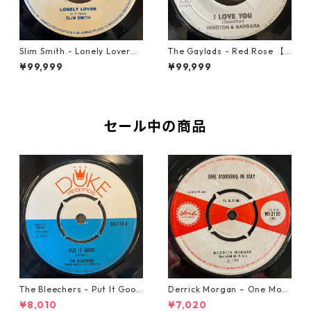
Slim Smith - Lonely Lover
The Gaylads - Red Rose 【7
【7-21921】
-21853】
¥99,999
¥99,999
セール中の商品
The Bleechers - Put It Good
Derrick Morgan – One Morn
【7-21637】
ing In May【7-21653】
¥8,010
¥7,020