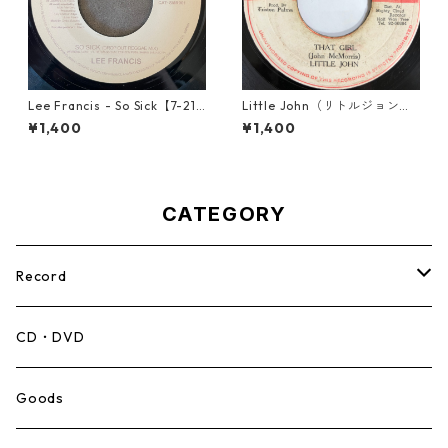
Lee Francis - So Sick【7-219
Little John（リトルジョン）
25】
- That Girl 【7-20045】
¥1,400
¥1,400
CATEGORY
Record
Mento,Calypso,Ballad
CD・DVD
Ska
Goods