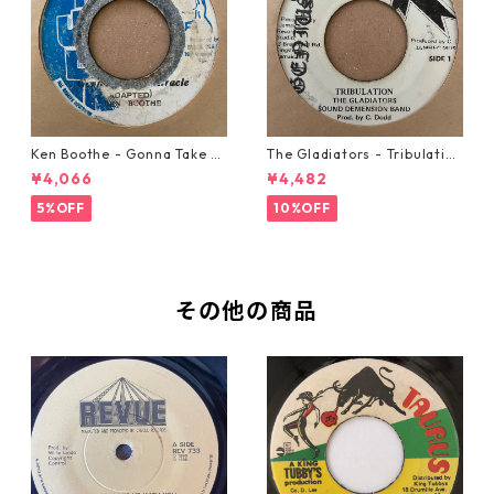
Ken Boothe - Gonna Take A
The Gladiators - Tribulation
Miracle【7-21362】
【7-21365】
¥4,066
¥4,482
5%OFF
10%OFF
その他の商品