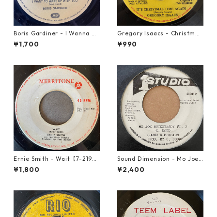
Boris Gardiner - I Wanna W
Gregory Isaacs - Christmas
ake Up With You【7-2192
Time Once Again【7-2058
¥1,700
¥990
4】
9】
Ernie Smith - Wait【7-2196
Sound Dimension - Mo Joe
0】
Rock Steady【7-21087】
¥1,800
¥2,400