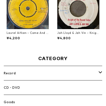
Laurel Aitken - Come And L
Jah Lloyd & Jah Vin - Knigh
et Us Go【7-21779】
t Of The Round Table【7-21
¥4,200
¥4,800
908】
CATEGORY
Record
Mento,Calypso,Ballad
CD・DVD
Ska
Goods