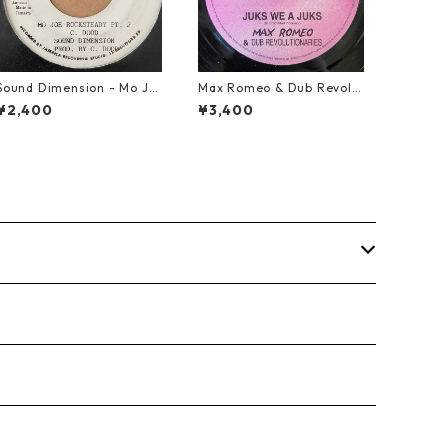
Sound Dimension - Mo Jo
Max Romeo & Dub Revolu
e Rock Steady【7-21087】
tionaries - Juks We A Juk
¥2,400
¥3,400
s【10-90000】