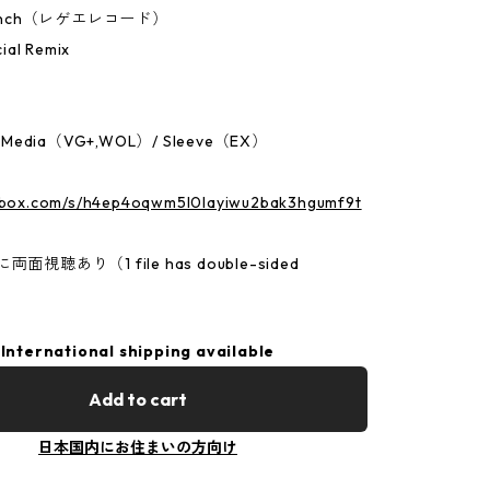
7Inch（レゲエレコード）
ial Remix
：Media（VG+,WOL）/ Sleeve（EX）
p.box.com/s/h4ep4oqwm5l0layiwu2bak3hgumf9t
面視聴あり（1 file has double-sided
International shipping available
Add to cart
日本国内にお住まいの方向け