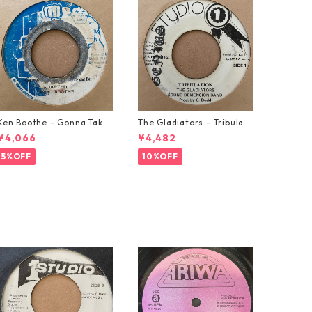
Ken Boothe - Gonna Take
The Gladiators - Tribulati
A Miracle【7-21362】
on【7-21365】
¥4,066
¥4,482
5%OFF
10%OFF