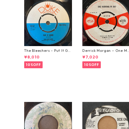
The Bleechers - Put It Go
Derrick Morgan – One M
od 【7-21637】
rning In May【7-21653】
¥8,010
¥7,020
10%OFF
10%OFF