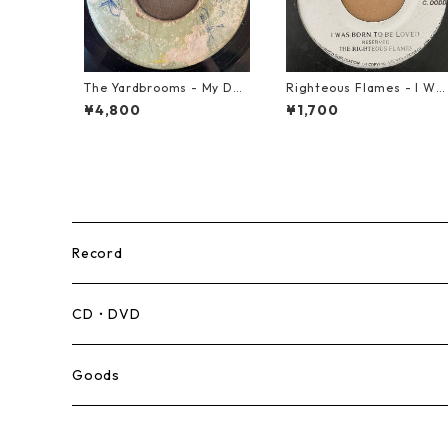
The Yardbrooms - My Des
Righteous Flames - I Wa
ire【7-21922】
Born To Be Loved【7-2119
¥4,800
¥1,700
1】
Record
Mento,Calypso,Ballad
CD・DVD
Ska
Goods
Rocksteady