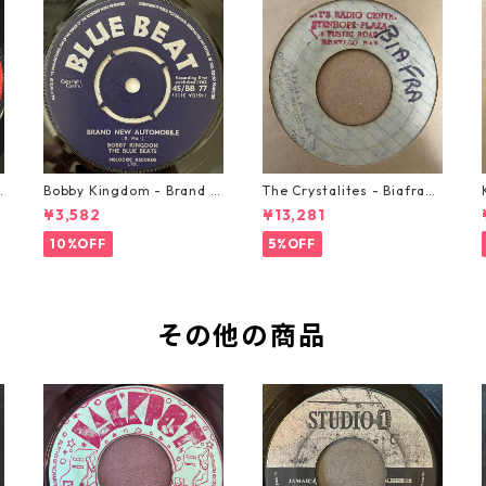
o
Bobby Kingdom - Brand N
The Crystalites - Biafra
ew Automobile【7-2088
【7-21293】
¥3,582
¥13,281
9】
10%OFF
5%OFF
その他の商品