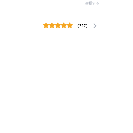
通報する
(317)