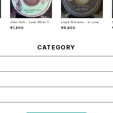
s
John Holt - Look What Yo
Lloyd Williams - In Love
u've Done【7-21817】
With You【7-21917】
¥1,800
¥8,800
CATEGORY