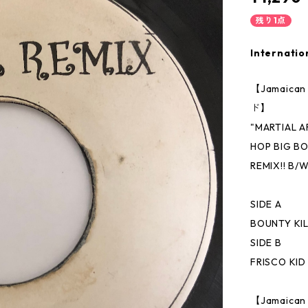
残り1点
Internatio
【Jamai
ド】
"MARTIAL
HOP BIG 
REMIX!! B
SIDE A
BOUNTY KIL
SIDE B
FRISCO KID
【Jamaic