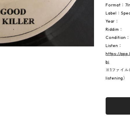
Format：
Label：Spec
Year：
Riddim：
Condition
Listen：
https://ap
bi
※1ファイルに両
listening）