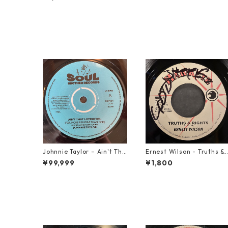
Johnnie Taylor – Ain't Tha
Ernest Wilson - Truths &
t Loving You【7-21684】
Rights【7-21652】
¥99,999
¥1,800