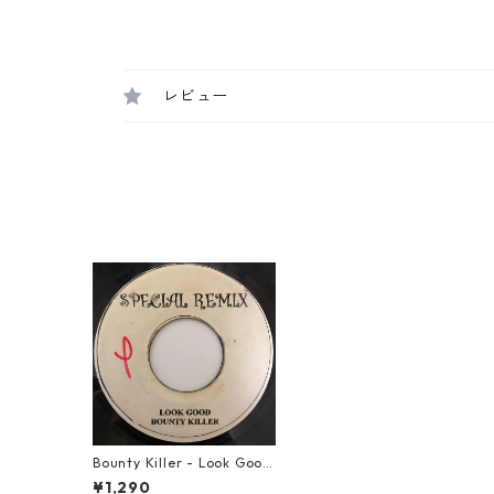
レビュー
Bounty Killer - Look Good
【7-20447】
¥1,290