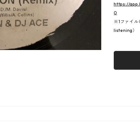
https://ap
0
※1ファイルに両
listening）