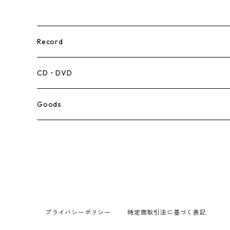
Record
Mento,Calypso,Ballad
CD・DVD
Ska
Goods
Rocksteady
Roots
Early Reggae/Skins
プライバシーポリシー
特定商取引法に基づく表記
Lovers