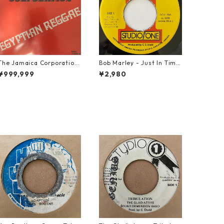
The Jamaica Corporation
Bob Marley - Just In Time
- Egyptian Reggae【7-20
【7-20778】
¥999,999
¥2,980
804】