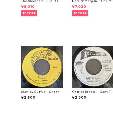
The Bleechers - Put It Go
Derrick Morgan – One M
od 【7-21637】
rning In May【7-21653】
¥8,010
¥7,020
10%OFF
10%OFF
Shenley Duffus - Sincerel
Cedrick Brooks - Glory To
y【7-22021】
Sounds【7-21786】
¥2,800
¥2,600