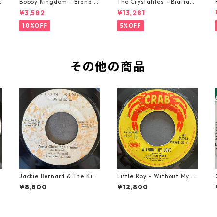
o
Bobby Kingdom - Brand N
The Crystalites - Biafra
ew Automobile【7-2088
【7-21293】
¥3,582
¥13,281
9】
10%OFF
5%OFF
その他の商品
Jackie Bernard & The Kin
Little Roy - Without My L
gstonians - Never Changi
ove【7-21990】
¥8,800
¥12,800
ng Harmony【7-21948】