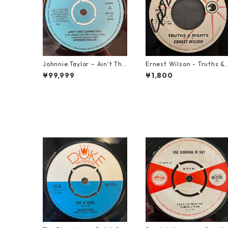
Johnnie Taylor – Ain't Tha
Ernest Wilson - Truths &
t Loving You【7-21684】
Rights【7-21652】
¥99,999
¥1,800