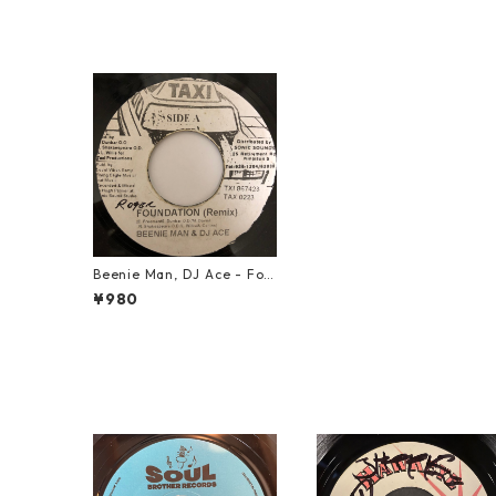
Beenie Man, DJ Ace - Fou
ndation (Remix)【7-2045
¥980
0】