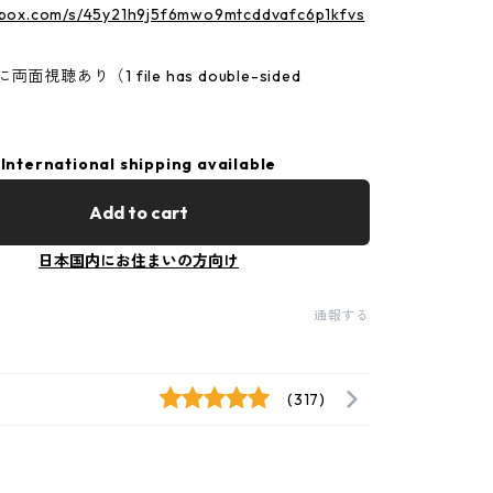
p.box.com/s/45y21h9j5f6mwo9mtcddvafc6p1kfvs
面視聴あり（1 file has double-sided
International shipping available
Add to cart
日本国内にお住まいの方向け
通報する
(317)