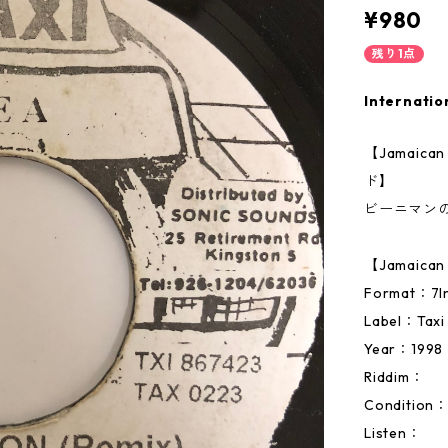
¥980
残り1点
Internatio
【Jamai
ド】
ビーニマン
【Jamaic
Format：
Label：Taxi
Year：1998
Riddim：
Condition
Listen：