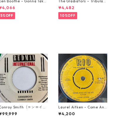
Ken Boothe - Gonna Take
The Gladiators - Tribulati
A Miracle【7-21362】
on【7-21365】
¥4,066
¥4,482
5%OFF
10%OFF
Conroy Smith（コンロイス
Laurel Aitken - Come And
ミス） - Dangerous【7'】
Let Us Go【7-21779】
¥99,999
¥4,200