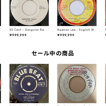
50 Cent - Gangster Remi
Naaman Lee - English Wo
x【7-20928】
man【7-20855】
¥999,999
¥999,999
セール中の商品