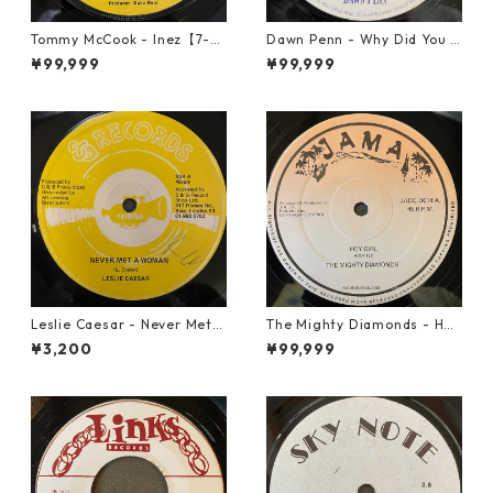
Tommy McCook - Inez【7-21
Dawn Penn - Why Did You Li
840】
e【7-21938】
¥99,999
¥99,999
Leslie Caesar - Never Met A
The Mighty Diamonds - Hey
Woman【12-50067】
Girl【12-50053】
¥3,200
¥99,999