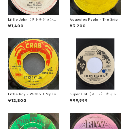
Little John（リトルジョン）
Augustus Pablo - The Snipe
- That Girl 【7-20045】
r【7-21945】
¥1,400
¥3,200
Little Roy - Without My Lov
Super Cat（スーパーキャッ
e【7-21990】
ト） - Don Dada【7inch】
¥12,800
¥99,999