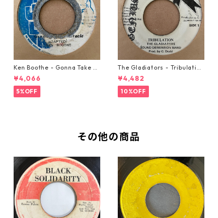
Ken Boothe - Gonna Take A
The Gladiators - Tribulation
Miracle【7-21362】
【7-21365】
¥4,066
¥4,482
5%OFF
10%OFF
その他の商品