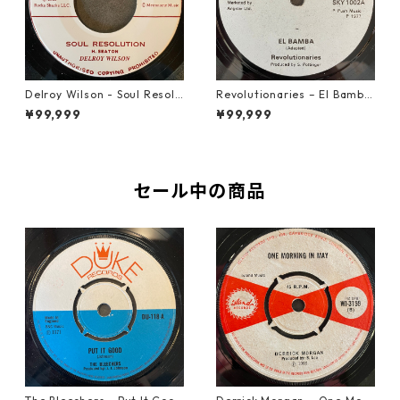
Delroy Wilson - Soul Resolu
Revolutionaries – El Bamba
tion【7-21935】
【7-21855】
¥99,999
¥99,999
セール中の商品