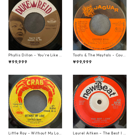
Phyllis Dillon - You're Like H
Toots & The Maytals - Coun
eaven To Me【7-21913】
try Road【7-21951】
¥99,999
¥99,999
Little Roy - Without My Lov
Laurel Aitken ‎– The Best I C