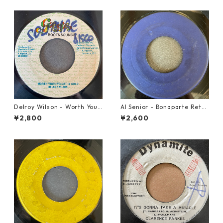
Delroy Wilson - Worth Your
Al Senior - Bonaparte Retre
Weight In Gold【7-21965】
at【7-21861】
¥2,800
¥2,600