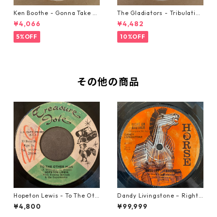
Ken Boothe - Gonna Take A
The Gladiators - Tribulation
Miracle【7-21362】
【7-21365】
¥4,066
¥4,482
5%OFF
10%OFF
その他の商品
Hopeton Lewis - To The Oth
Dandy Livingstone – Right
er Man【7-22023】
On Brother【7-21946】
¥4,800
¥99,999