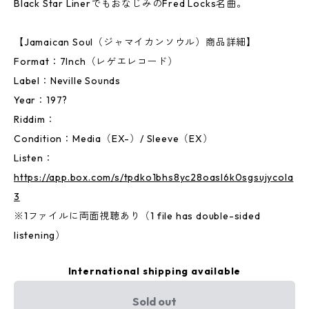
Black Star LinerでもおなじみのFred Locks名曲。
【Jamaican Soul（ジャマイカンソウル）商品詳細】
Format：7Inch（レゲエレコード）
Label：Neville Sounds
Year：197?
Riddim：
Condition：Media（EX-）/ Sleeve（EX）
Listen：
https://app.box.com/s/tpdko1bhs8yc28oasl6k0sgsujycola
3
※1ファイルに両面視聴あり（1 file has double-sided
listening）
International shipping available
Sold out