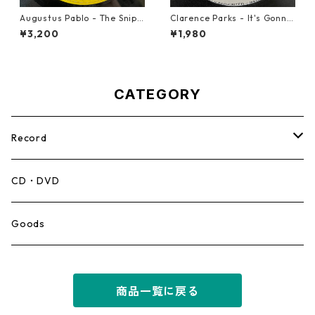
Augustus Pablo - The Snipe
Clarence Parks - It's Gonna
r【7-21945】
Take A Miracle【7-21096】
¥3,200
¥1,980
CATEGORY
Record
Mento,Calypso,Ballad
CD・DVD
Ska
Goods
Rocksteady
商品一覧に戻る
Roots