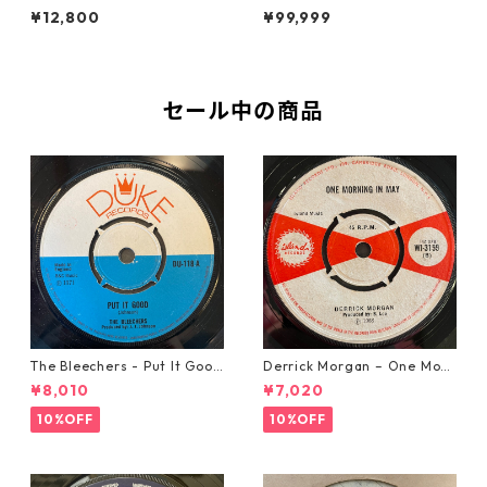
e【7-21990】
an【7-22012】
¥12,800
¥99,999
セール中の商品
The Bleechers - Put It Good
Derrick Morgan – One Morn
【7-21637】
ing In May【7-21653】
¥8,010
¥7,020
10%OFF
10%OFF