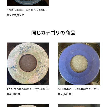
Fred Locks ‎- Sing A Long【7
-20476】
¥999,999
同じカテゴリの商品
The Yardbrooms - My Desir
Al Senior - Bonaparte Retre
e【7-21922】
at【7-21861】
¥4,800
¥2,600