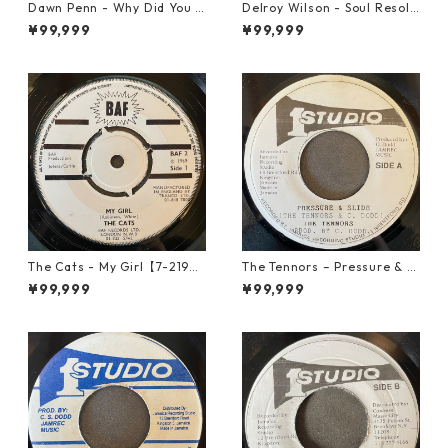
Dawn Penn - Why Did You Li
Delroy Wilson - Soul Resolu
e【7-21938】
tion【7-21935】
¥99,999
¥99,999
The Cats - My Girl【7-2190
The Tennors – Pressure & Sl
6】
ide【7-21952】
¥99,999
¥99,999