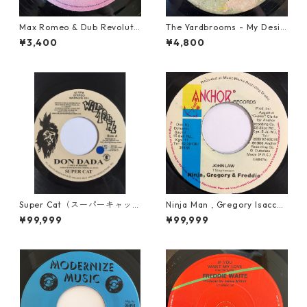
Max Romeo & Dub Revoluti
The Yardbrooms - My Desir
onaries - Juks We A Juks【1
e【7-21922】
¥3,400
¥4,800
0-90000】
Super Cat（スーパーキャッ
Ninja Man , Gregory Isaccs
ト） - Don Dada【7inch】
& Freddie Mcgregor - John
¥99,999
¥99,999
Low【7-20010】