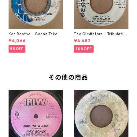
Ken Boothe - Gonna Take A
The Gladiators - Tribulation
Miracle【7-21362】
【7-21365】
¥4,066
¥4,482
5%OFF
10%OFF
その他の商品