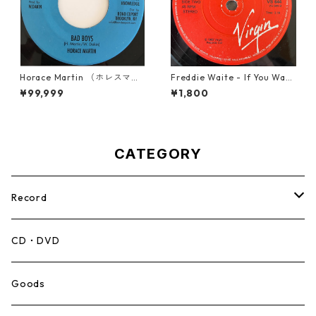
Horace Martin （ホレスマー
Freddie Waite - If You Want
ティン） - Bad Boys【7'】
My Love【7-21943】
¥99,999
¥1,800
CATEGORY
Record
Mento,Calypso,Ballad
CD・DVD
Ska
Goods