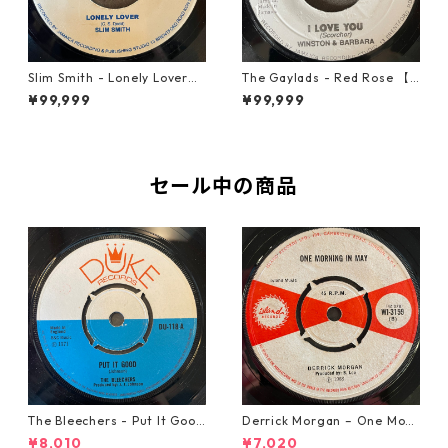
Slim Smith - Lonely Lover
The Gaylads - Red Rose 【7
【7-21921】
-21853】
¥99,999
¥99,999
セール中の商品
The Bleechers - Put It Good
Derrick Morgan – One Morn
【7-21637】
ing In May【7-21653】
¥8,010
¥7,020