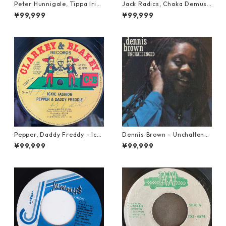
Peter Hunnigale, Tippa Irie
Jack Radics, Chaka Demus
- Raggamuffin Girl【12-50
& Pliers - Twist And Shout
¥99,999
¥99,999
045】
【7-21830】
Pepper, Daddy Freddy - Icki
Dennis Brown - Unchalleng
e Fashion【12-50044】
ed【LP-70046】
¥99,999
¥99,999