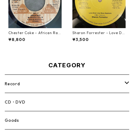
Chester Coke - African Rac
Sharon Forrester - Love Do
e【7-21819】
n't Live Here Anymore【12-
¥8,800
¥3,500
50068】
CATEGORY
Record
Mento,Calypso,Ballad
CD・DVD
Ska
Goods