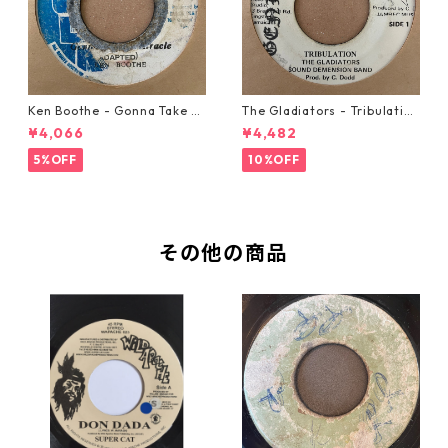
Ken Boothe - Gonna Take A
The Gladiators - Tribulation
Miracle【7-21362】
【7-21365】
¥4,066
¥4,482
5%OFF
10%OFF
その他の商品