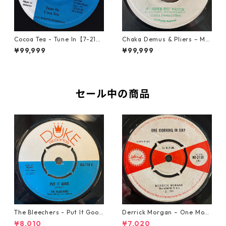
Cocoa Tea - Tune In【7-2187
Chaka Demus & Pliers – Mu
2】
rder She Wrote【7-21777】
¥99,999
¥99,999
セール中の商品
The Bleechers - Put It Good
Derrick Morgan – One Morn
【7-21637】
ing In May【7-21653】
¥8,010
¥7,020