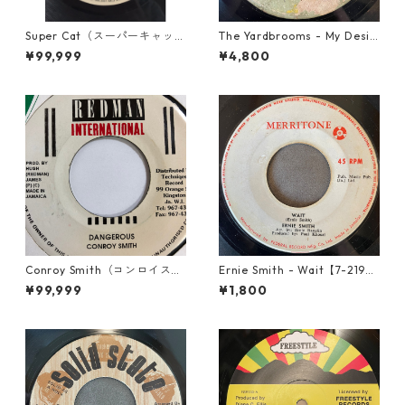
Super Cat（スーパーキャッ
The Yardbrooms - My Desir
ト） - Don Dada【7inch】
e【7-21922】
¥99,999
¥4,800
Conroy Smith（コンロイスミ
Ernie Smith - Wait【7-2196
ス） - Dangerous【7'】
0】
¥99,999
¥1,800