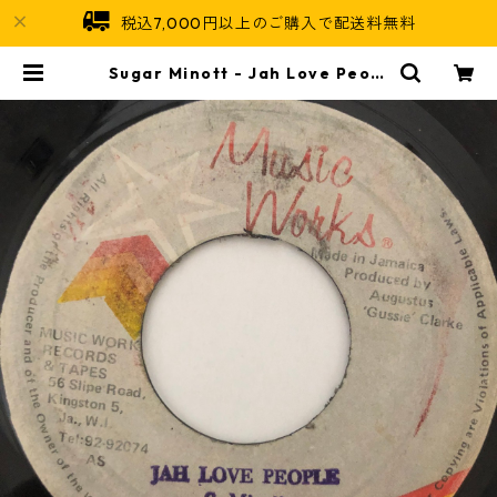
税込7,000円以上のご購入で配送料無料
Sugar Minott ‎- Jah Love Peopl
e【7-20513】 | Jamaican Soul