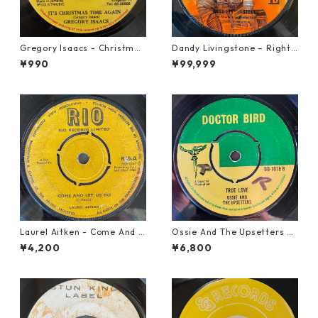
Gregory Isaacs - Christmas
Dandy Livingstone – Right
Time Once Again【7-2058
On Brother【7-21946】
¥990
¥99,999
9】
Laurel Aitken - Come And L
Ossie And The Upsetters -
et Us Go【7-21779】
True Love【7-22000】
¥4,200
¥6,800