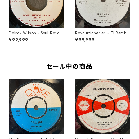
Delroy Wilson - Soul Resolu
Revolutionaries – El Bamba
tion【7-21935】
【7-21855】
¥99,999
¥99,999
セール中の商品