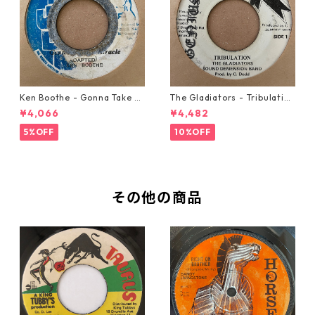
Ken Boothe - Gonna Take A
The Gladiators - Tribulation
Miracle【7-21362】
【7-21365】
¥4,066
¥4,482
5%OFF
10%OFF
その他の商品