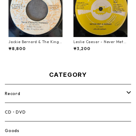
Jackie Bernard & The Kings
Leslie Caesar - Never Met A
tonians - Never Changing H
Woman【12-50067】
¥8,800
¥3,200
armony【7-21948】
CATEGORY
Record
Mento,Calypso,Ballad
CD・DVD
Ska
Goods