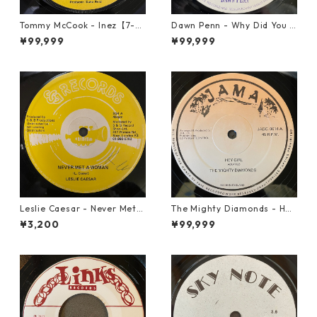
Tommy McCook - Inez【7-21
Dawn Penn - Why Did You Li
840】
e【7-21938】
¥99,999
¥99,999
Leslie Caesar - Never Met A
The Mighty Diamonds - Hey
Woman【12-50067】
Girl【12-50053】
¥3,200
¥99,999