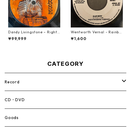
Dandy Livingstone – Right
Wentworth Vernal - Rainbo
On Brother【7-21946】
w【7-21940】
¥99,999
¥1,600
CATEGORY
Record
Mento,Calypso,Ballad
CD・DVD
Ska
Goods