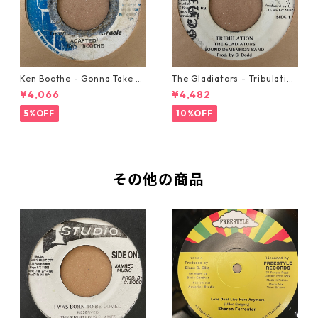
Ken Boothe - Gonna Take A
The Gladiators - Tribulation
Miracle【7-21362】
【7-21365】
¥4,066
¥4,482
5%OFF
10%OFF
その他の商品