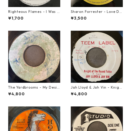
Righteous Flames - I Was B
Sharon Forrester - Love Do
orn To Be Loved【7-21191】
n't Live Here Anymore【12-
¥1,700
¥3,500
50068】
The Yardbrooms - My Desir
Jah Lloyd & Jah Vin - Knigh
e【7-21922】
t Of The Round Table【7-21
¥4,800
¥4,800
908】