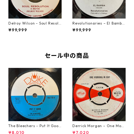
Delroy Wilson - Soul Resolu
Revolutionaries – El Bamba
tion【7-21935】
【7-21855】
¥99,999
¥99,999
セール中の商品
The Bleechers - Put It Good
Derrick Morgan – One Morn
【7-21637】
ing In May【7-21653】
¥8,010
¥7,020