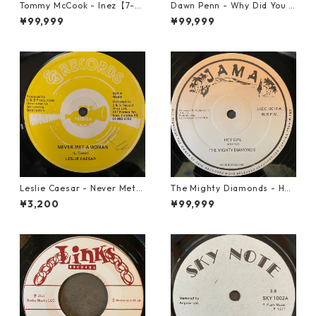
Tommy McCook - Inez【7-21
Dawn Penn - Why Did You Li
840】
e【7-21938】
¥99,999
¥99,999
Leslie Caesar - Never Met A
The Mighty Diamonds - Hey
Woman【12-50067】
Girl【12-50053】
¥3,200
¥99,999