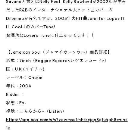
Savanaと言えばNelly Feat. Kelly Rowlandが2002年が生み
だしたR&Bのインターナショナル大ヒット曲カバーの
Dilemmaが有名ですが、2003年大HIT曲Jennifer Lopez ft.
LL Cool JのカバーTune!
お洒落なLovers Tuneに仕上がってます！！
【Jamaican Soul（ジャマイカンソウル）商品詳細】
形式：7inch（Reggae Record<レゲエレコード>）
国：U.K (イギリス)
レーベル：Charm
年代：2004
Riddim：
状態：Ex-
視聴：こちらから↓（Listen）
https://app.box.com/s/s7zewmsu1mhtzcjpp8gtu4gh8chihs
1n