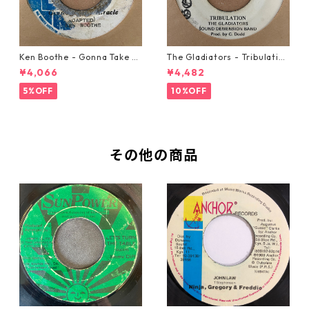
Ken Boothe - Gonna Take A
The Gladiators - Tribulation
Miracle【7-21362】
【7-21365】
¥4,066
¥4,482
5%OFF
10%OFF
その他の商品