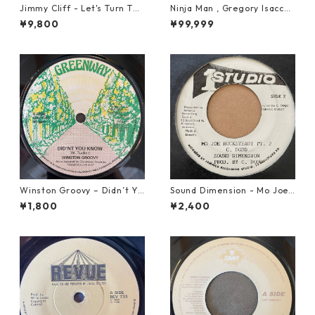
Jimmy Cliff - Let's Turn The
Ninja Man , Gregory Isaccs
Table【7-21999】
& Freddie Mcgregor - John
¥9,800
¥99,999
Low【7-20010】
Winston Groovy – Didn’t Yo
Sound Dimension - Mo Joe
u Know【7-21811】
Rock Steady【7-21087】
¥1,800
¥2,400