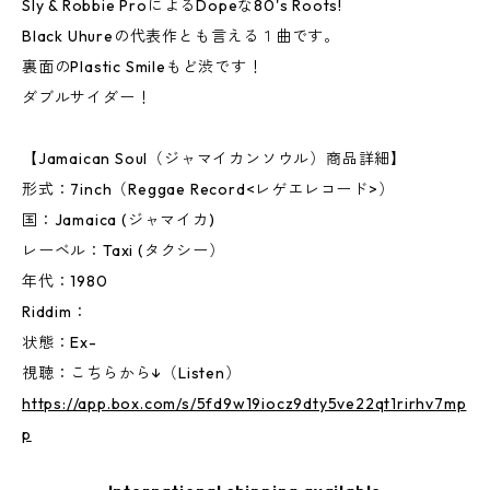
Sly & Robbie ProによるDopeな80's Roots!
Black Uhureの代表作とも言える１曲です。
裏面のPlastic Smileもど渋です！
ダブルサイダー！
【Jamaican Soul（ジャマイカンソウル）商品詳細】
形式：7inch（Reggae Record<レゲエレコード>）
国：Jamaica (ジャマイカ)
レーベル：Taxi (タクシー）
年代：1980
Riddim：
状態：Ex-
視聴：こちらから↓（Listen）
https://app.box.com/s/5fd9w19iocz9dty5ve22qt1rirhv7mp
p