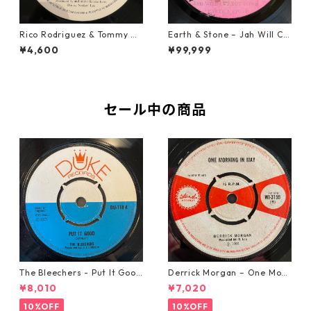
Rico Rodriguez & Tommy Mc
Earth & Stone – Jah Will Cu
Cook - Going West【7-2198
t You Down【7-21914】
¥4,600
¥99,999
3】
セール中の商品
The Bleechers - Put It Good
Derrick Morgan – One Morn
【7-21637】
ing In May【7-21653】
¥8,010
¥7,020
10%OFF
10%OFF