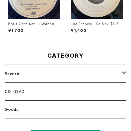
Boris Gardiner - I Wanna W
Lee Francis - So Sick【7-219
ake Up With You【7-2192
25】
¥1,700
¥1,400
4】
CATEGORY
Record
Mento,Calypso,Ballad
CD・DVD
Ska
Goods
Rocksteady