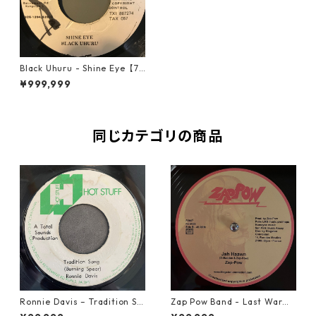
Black Uhuru - Shine Eye【7-
10827】
¥999,999
同じカテゴリの商品
Ronnie Davis – Tradition So
Zap Pow Band - Last War【1
ng【7-22003】
2-50056】