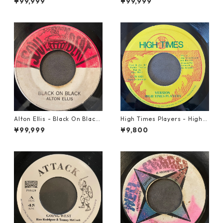
¥99,999
¥99,999
Alton Ellis - Black On Black
High Times Players - High T
【7-21982】
imes Theme【7-21926】
¥99,999
¥9,800