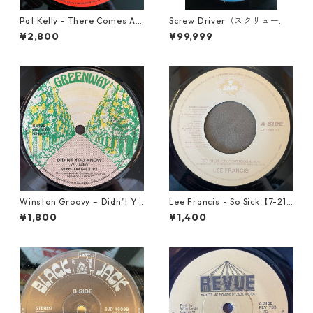
Pat Kelly - There Comes A T
Screw Driver（スクリュード
ime【12-50057】
ライバー） - Computer Rule
¥2,800
¥99,999
【7'】
Winston Groovy – Didn’t Yo
Lee Francis - So Sick【7-219
u Know【7-21811】
25】
¥1,800
¥1,400