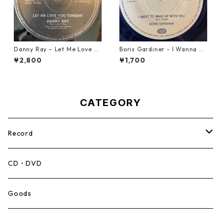
Danny Ray – Let Me Love Yo
Boris Gardiner - I Wanna W
u Tonight【12-30001】
ake Up With You【7-2192
¥2,800
¥1,700
4】
CATEGORY
Record
Mento,Calypso,Ballad
CD・DVD
Ska
Goods