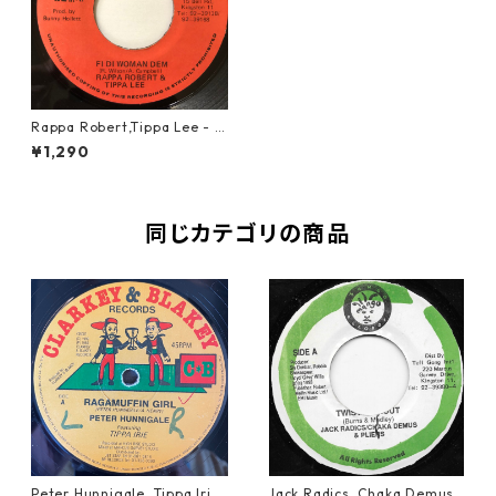
Rappa Robert,Tippa Lee - Fi
Di Woman Dem【7-20534】
¥1,290
同じカテゴリの商品
Peter Hunnigale, Tippa Irie
Jack Radics, Chaka Demus