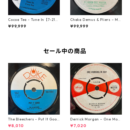
Cocoa Tea - Tune In【7-2187
Chaka Demus & Pliers – Mu
2】
rder She Wrote【7-21777】
¥99,999
¥99,999
セール中の商品
The Bleechers - Put It Good
Derrick Morgan – One Morn
【7-21637】
ing In May【7-21653】
¥8,010
¥7,020