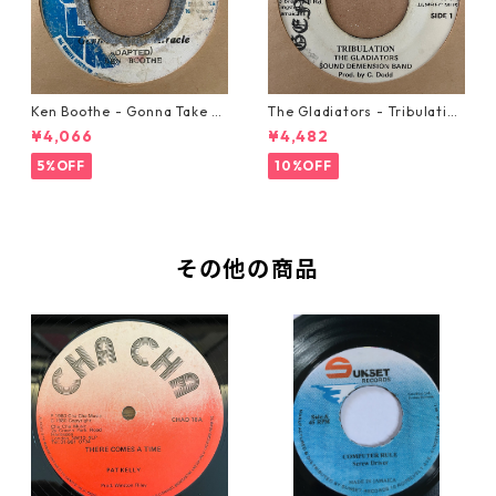
Ken Boothe - Gonna Take A
The Gladiators - Tribulation
Miracle【7-21362】
【7-21365】
¥4,066
¥4,482
5%OFF
10%OFF
その他の商品