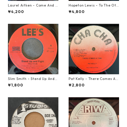
Laurel Aitken - Come And L
Hopeton Lewis - To The Oth
et Us Go【7-21779】
er Man【7-22023】
¥4,200
¥4,800
Slim Smith - Stand Up And F
Pat Kelly - There Comes A T
ight 【7-21832】
ime【12-50057】
¥1,800
¥2,800