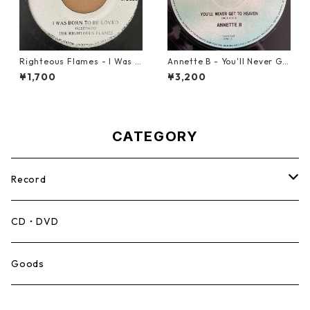
Righteous Flames - I Was B
Annette B - You'll Never Ge
orn To Be Loved【7-21191】
t To Heaven【12-50058】
¥1,700
¥3,200
CATEGORY
Record
Mento,Calypso,Ballad
CD・DVD
Ska
Goods
Rocksteady