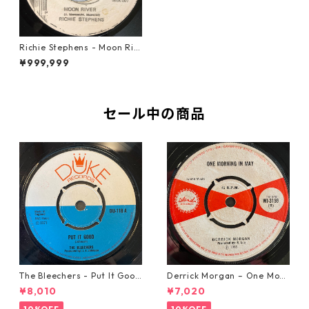
Richie Stephens - Moon Riv
er【7-20537】
¥999,999
セール中の商品
The Bleechers - Put It Good
Derrick Morgan – One Morn
【7-21637】
ing In May【7-21653】
¥8,010
¥7,020