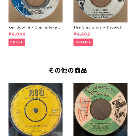
Ken Boothe - Gonna Take A
The Gladiators - Tribulation
Miracle【7-21362】
【7-21365】
¥4,066
¥4,482
5%OFF
10%OFF
その他の商品