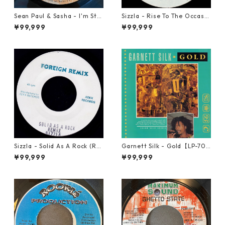
Sean Paul & Sasha - I'm Still
Sizzla - Rise To The Occasio
In Love With You Boy【7-218
n【7-21822】
¥99,999
¥99,999
78】
Sizzla - Solid As A Rock (Re
Garnett Silk - Gold【LP-70
mix)【7-21821】
064】
¥99,999
¥99,999