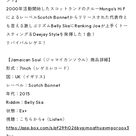
ンド】
2000年活動開始したスコットランドのクルーMungo's Hi F
によるレーベルScotch Bonnetからリリースされた代表作と
も言える激しぶリズムBelly SkaにRanking Joeが上手くトー
スティング＆Deejay Styleを発揮した１曲！
リバイバルレゲエ！
【Jamaican Soul（ジャマイカンソウル）商品詳細】
形式：7Inch（レゲエレコード）
国：UK（イギリス)
レーベル：Scotch Bonnet
年代：2015
Riddim：Belly Ska
状態：Ex+
視聴：こちらから↓（Listen）
https://app.box.com/s/pf299i026bygjmoathuavmgoroox3