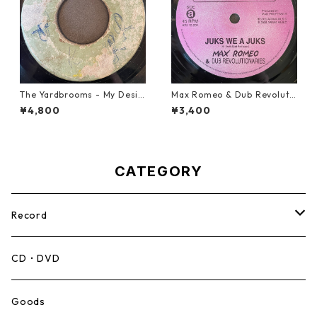
The Yardbrooms - My Desir
Max Romeo & Dub Revoluti
e【7-21922】
onaries - Juks We A Juks【1
¥4,800
¥3,400
0-90000】
CATEGORY
Record
Mento,Calypso,Ballad
CD・DVD
Ska
Goods