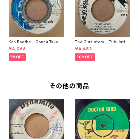
Ken Boothe - Gonna Take A
The Gladiators - Tribulation
Miracle【7-21362】
【7-21365】
¥4,066
¥4,482
5%OFF
10%OFF
その他の商品