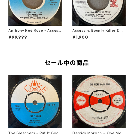
Anthony Red Rose - Assasi
Assassin, Bounty Killer & Ha
nation【7-21754】
lf Pint - Ghetto State Of Mi
¥99,999
¥1,900
nd【7-21692】
セール中の商品
The Bleechers - Put It Good
Derrick Morgan – One Morn