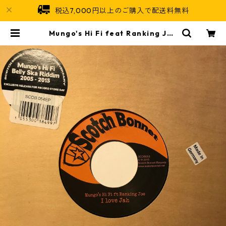
税込7,000円以上のご購入で配送料無料
Mungo's Hi Fi feat Ranking Joe
- I Love Jah 【7-10832】 | Jam
aican Soul