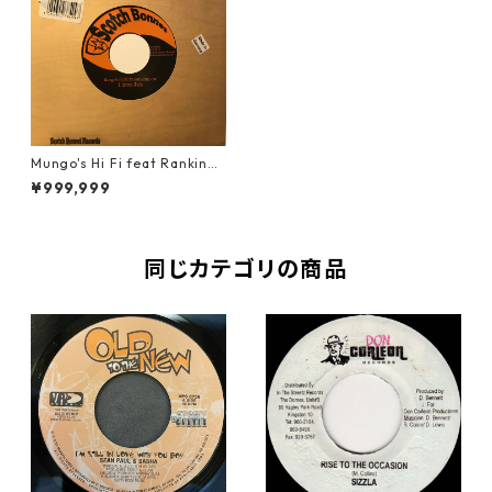
Mungo's Hi Fi feat Ranking
Joe - I Love Jah 【7-1083
¥999,999
2】
同じカテゴリの商品