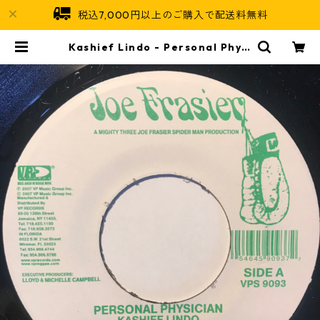
税込7,000円以上のご購入で配送料無料
Kashief Lindo - Personal Physi
cian【7-10837】 | Jamaican So
ul