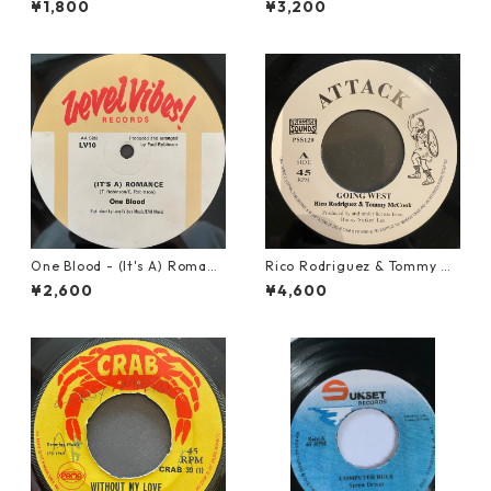
¥1,800
¥3,200
One Blood - (It's A) Romanc
Rico Rodriguez & Tommy Mc
e【12-50054】
Cook - Going West【7-2198
¥2,600
¥4,600
3】