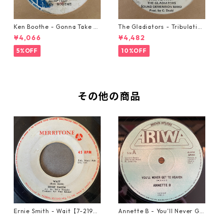
Ken Boothe - Gonna Take A
The Gladiators - Tribulation
Miracle【7-21362】
【7-21365】
¥4,066
¥4,482
5%OFF
10%OFF
その他の商品
Ernie Smith - Wait【7-2196
Annette B - You'll Never Ge
0】
t To Heaven【12-50058】