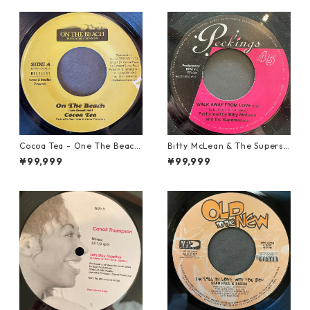
Cocoa Tea - One The Beach
Bitty McLean & The Superso
【7-21919】
nics - Walk Away From Love
¥99,999
¥99,999
【7-21989】