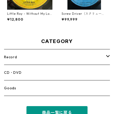
Little Roy - Without My Lov
Screw Driver（スクリュード
e【7-21990】
ライバー） - Computer Rule
¥12,800
¥99,999
【7'】
CATEGORY
Record
Mento,Calypso,Ballad
CD・DVD
Ska
Goods
Rocksteady
商品一覧に戻る