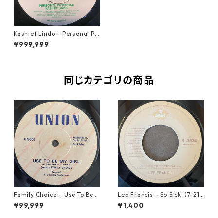
Kashief Lindo - Personal Ph
ysician【7-10837】
¥999,999
同じカテゴリの商品
Family Choice – Use To Be
Lee Francis - So Sick【7-219
My Girl【7-22004】
25】
¥99,999
¥1,400