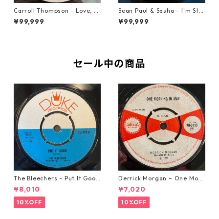
Carroll Thompson - Love, N
Sean Paul & Sasha - I'm Still
eed And Want You【12-2198
In Love With You Boy【7-218
¥99,999
¥99,999
3】
78】
セール中の商品
The Bleechers - Put It Good
Derrick Morgan – One Morn
【7-21637】
ing In May【7-21653】
¥8,010
¥7,020
10%OFF
10%OFF