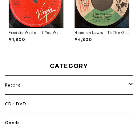
Freddie Waite - If You Want
Hopeton Lewis - To The Oth
My Love【7-21943】
er Man【7-22023】
¥1,800
¥4,800
CATEGORY
Record
Mento,Calypso,Ballad
CD・DVD
Ska
Goods