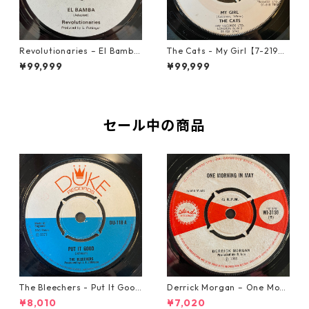
Revolutionaries – El Bamba
The Cats - My Girl【7-2190
【7-21855】
6】
¥99,999
¥99,999
セール中の商品
The Bleechers - Put It Good
Derrick Morgan – One Morn
【7-21637】
ing In May【7-21653】
¥8,010
¥7,020