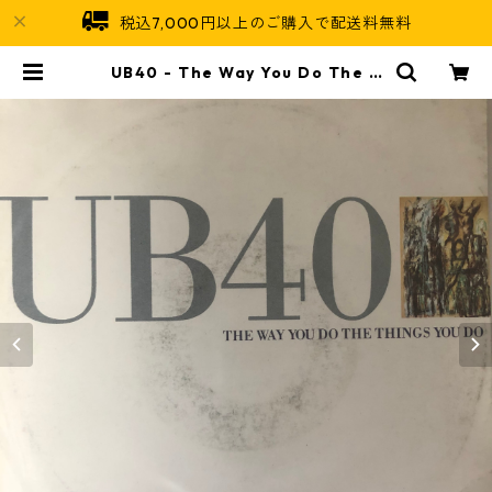
税込7,000円以上のご購入で配送料無料
UB40 - The Way You Do The T
hings You Do【7-20543】 | Jam
aican Soul