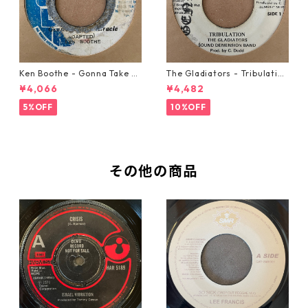
Ken Boothe - Gonna Take A
The Gladiators - Tribulation
Miracle【7-21362】
【7-21365】
¥4,066
¥4,482
5%OFF
10%OFF
その他の商品