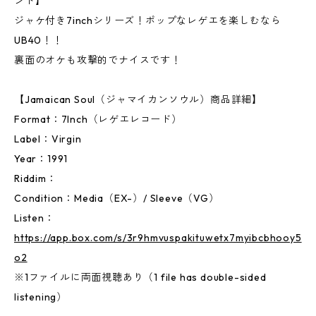
ンド】
ジャケ付き7inchシリーズ！ポップなレゲエを楽しむなら
UB40！！
裏面のオケも攻撃的でナイスです！
【Jamaican Soul（ジャマイカンソウル）商品詳細】
Format：7Inch（レゲエレコード）
Label：Virgin
Year：1991
Riddim：
Condition：Media（EX-）/ Sleeve（VG）
Listen：
https://app.box.com/s/3r9hmvuspakituwetx7myibcbhooy5
o2
※1ファイルに両面視聴あり（1 file has double-sided
listening）