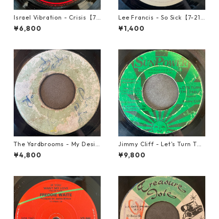
Israel Vibration - Crisis【7-
Lee Francis - So Sick【7-219
21895】
25】
¥6,800
¥1,400
The Yardbrooms - My Desir
Jimmy Cliff - Let's Turn The
e【7-21922】
Table【7-21999】
¥4,800
¥9,800