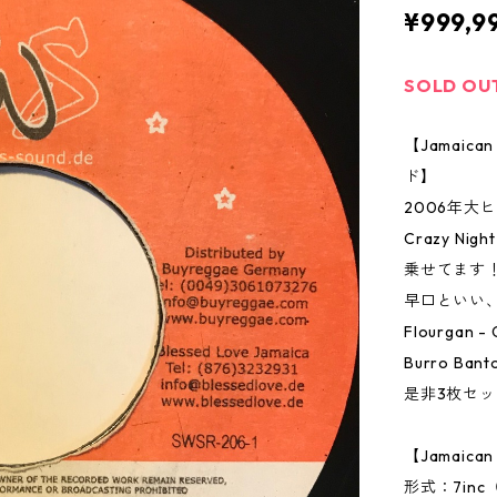
¥999,9
SOLD OU
【Jamai
ド】
2006年大ヒ
Crazy N
乗せてます
早口といい
Flourgan - 
Burro Banto
是非3枚セ
【Jamaic
形式：7in