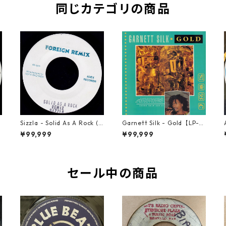
同じカテゴリの商品
s
Sizzla - Solid As A Rock (R
Garnett Silk - Gold【LP-7
emix)【7-21821】
0064】
¥99,999
¥99,999
セール中の商品