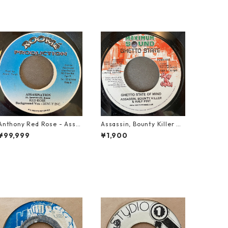
Anthony Red Rose - Assa
Assassin, Bounty Killer &
sination【7-21754】
Half Pint - Ghetto State
¥99,999
¥1,900
Of Mind【7-21692】