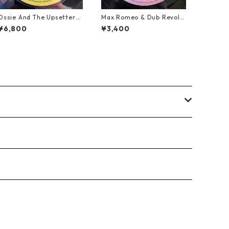
Ossie And The Upsetters
Max Romeo & Dub Revolu
- True Love【7-22000】
tionaries - Juks We A Juk
¥6,800
¥3,400
s【10-90000】