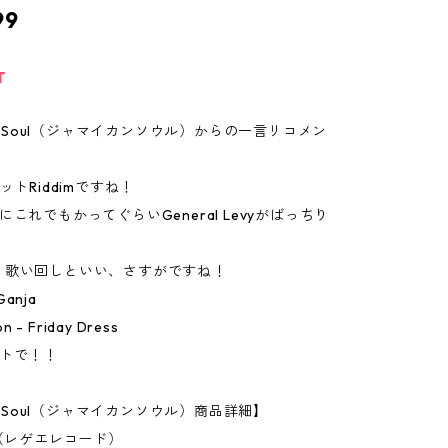
99
T
can Soul（ジャマイカンソウル）からの一言リコメン
ットRiddimですね！
ightにこれでもかってぐらいGeneral Levyがばっちり
！
、歌い回しといい、さすがですね！
Ganja
n - Friday Dress
ットで！！
an Soul（ジャマイカンソウル）商品詳細】
c（レゲエレコード）