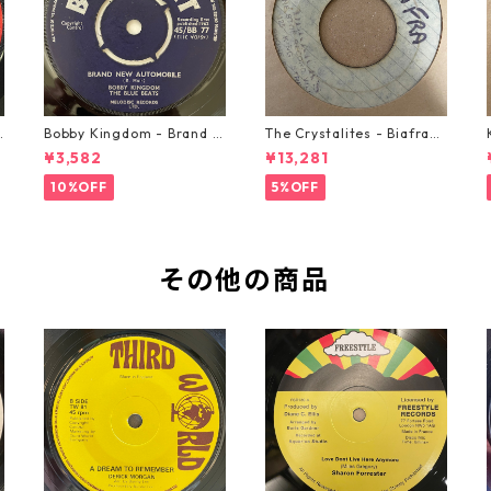
o
Bobby Kingdom - Brand N
The Crystalites - Biafra
ew Automobile【7-2088
【7-21293】
¥3,582
¥13,281
9】
10%OFF
5%OFF
その他の商品