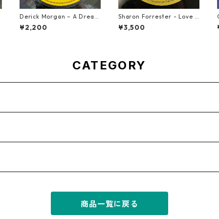
b
Derick Morgan – A Dream
Sharon Forrester - Love D
To Remember【7-21824】
on't Live Here Anymore
¥2,200
¥3,500
【12-50068】
CATEGORY
商品一覧に戻る