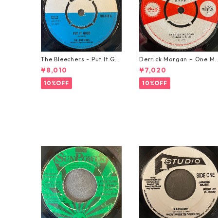
The Bleechers - Put It Go
Derrick Morgan – One M
od 【7-21637】
rning In May【7-21653】
¥8,010
¥7,020
10%OFF
10%OFF