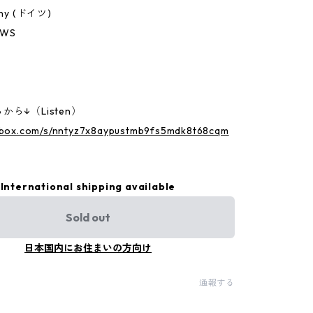
ny (ドイツ)
WS
ら↓（Listen）
p.box.com/s/nntyz7x8aypustmb9fs5mdk8t68cqm
International shipping available
Sold out
日本国内にお住まいの方向け
通報する