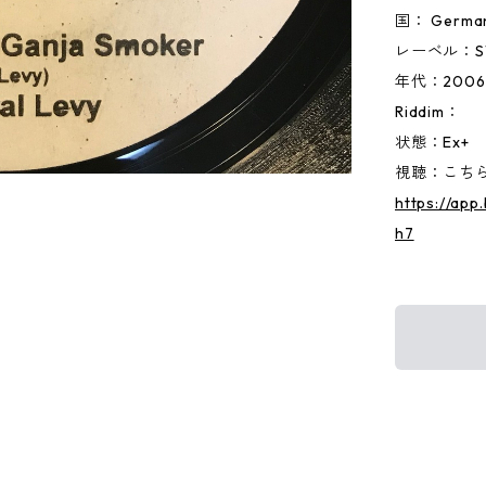
国： Germa
レーベル：S
年代：2006
Riddim：
状態：Ex+
視聴：こちらか
https://ap
h7