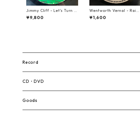
Jimmy Cliff - Let's Turn T
Wentworth Vernal - Rain
he Table【7-21999】
ow【7-21940】
¥9,800
¥1,600
Record
Mento,Calypso,Ballad
CD・DVD
Ska
Goods
Rocksteady
Roots