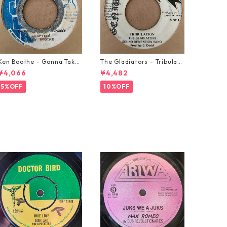
Ken Boothe - Gonna Take
The Gladiators - Tribulati
A Miracle【7-21362】
on【7-21365】
¥4,066
¥4,482
5%OFF
10%OFF