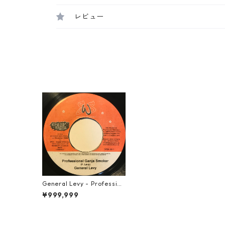
レビュー
General Levy - Profession
al Ganja Smoker【7-1085
¥999,999
1】