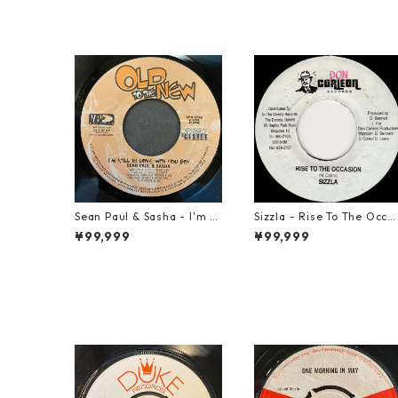
Sean Paul & Sasha - I'm St
Sizzla - Rise To The Occa
ill In Love With You Boy【7
ion【7-21822】
¥99,999
¥99,999
-21878】