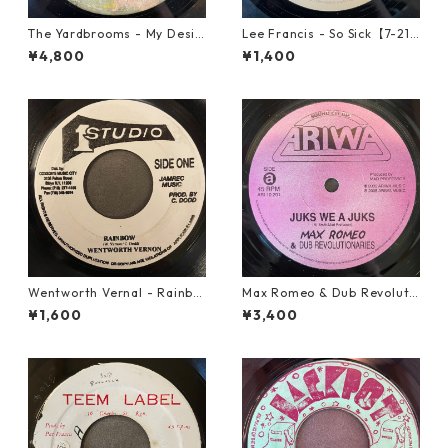
The Yardbrooms - My Desir
Lee Francis - So Sick【7-219
e【7-21922】
25】
¥4,800
¥1,400
Wentworth Vernal - Rainbo
Max Romeo & Dub Revoluti
w【7-21940】
onaries - Juks We A Juks【1
¥1,600
¥3,400
0-90000】