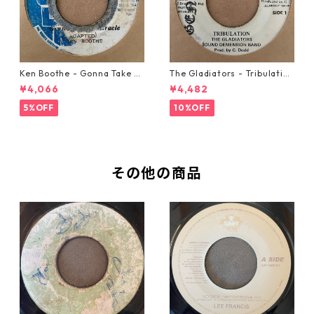
Ken Boothe - Gonna Take A
The Gladiators - Tribulation
Miracle【7-21362】
【7-21365】
¥4,066
¥4,482
5%OFF
10%OFF
その他の商品