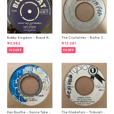
Bobby Kingdom - Brand Ne
The Crystalites - Biafra【7-
w Automobile【7-20889】
21293】
¥3,582
¥13,281
10%OFF
5%OFF
Ken Boothe - Gonna Take A
The Gladiators - Tribulation