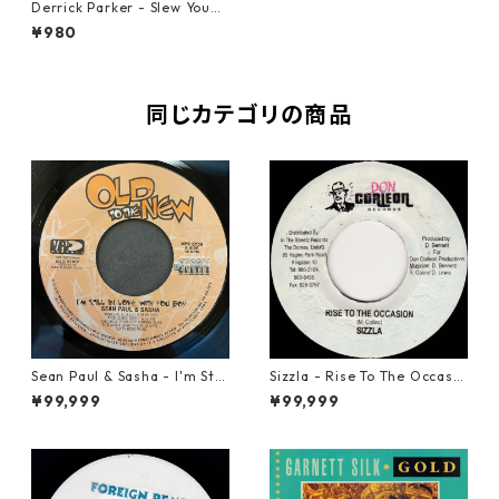
Derrick Parker - Slew You
【7-10882】
¥980
同じカテゴリの商品
Sean Paul & Sasha - I'm Still
Sizzla - Rise To The Occasio
In Love With You Boy【7-218
n【7-21822】
¥99,999
¥99,999
78】