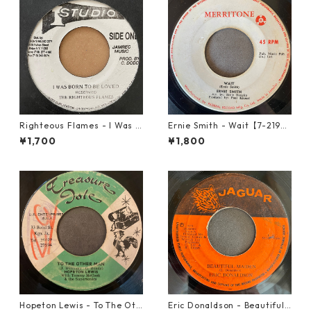
Righteous Flames - I Was B
Ernie Smith - Wait【7-2196
orn To Be Loved【7-21191】
0】
¥1,700
¥1,800
Hopeton Lewis - To The Oth
Eric Donaldson - Beautiful