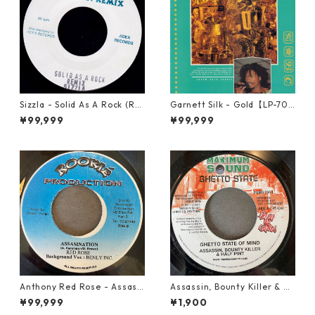
Sizzla - Solid As A Rock (Re
Garnett Silk - Gold【LP-70
mix)【7-21821】
064】
¥99,999
¥99,999
Anthony Red Rose - Assasi
Assassin, Bounty Killer & Ha
nation【7-21754】
lf Pint - Ghetto State Of Mi
¥99,999
¥1,900
nd【7-21692】