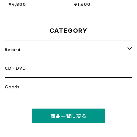
er Man【7-22023】
Maiden【7-21788】
¥4,800
¥1,600
CATEGORY
Record
Mento,Calypso,Ballad
CD・DVD
Ska
Goods
Rocksteady
商品一覧に戻る
Roots