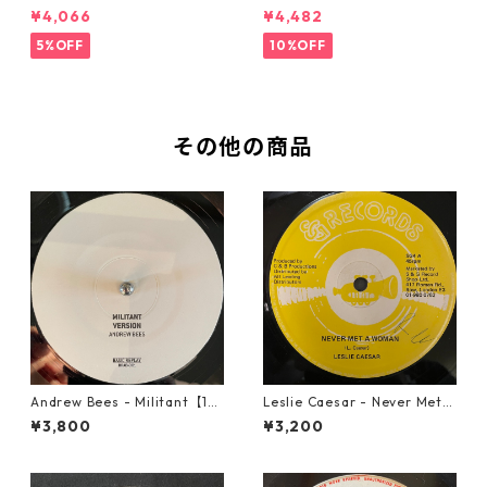
Miracle【7-21362】
【7-21365】
¥4,066
¥4,482
5%OFF
10%OFF
その他の商品
Andrew Bees ‎- Militant【12-
Leslie Caesar - Never Met A
50066】
Woman【12-50067】
¥3,800
¥3,200