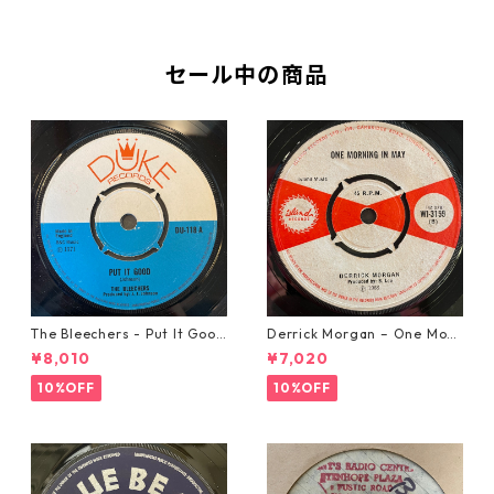
セール中の商品
The Bleechers - Put It Good
Derrick Morgan – One Morn
【7-21637】
ing In May【7-21653】
¥8,010
¥7,020
10%OFF
10%OFF