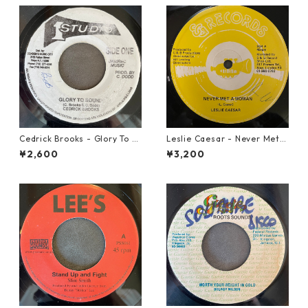
Cedrick Brooks - Glory To S
Leslie Caesar - Never Met A
ounds【7-21786】
Woman【12-50067】
¥2,600
¥3,200