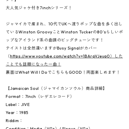
大人気ジャケ付き7inchシリーズ！
ジャマイカで産まれ、10代でUKへ渡りポップな曲を多く出し
ているWinston GroovyことWinston Tuckerの80'sらしいポ
ップなアイランド系の曲調のビッグチューンです！
テイストは全然違いますがBusy Signalがカバー
（
https://www.youtube.com/watch?v=1BArqVJeup0）した
ことでも話題になった一曲！
裏面はWhat Will I DoでこちらもGOOD！両面楽しめます！
【Jamaican Soul（ジャマイカンソウル）商品詳細】
Format：7Inch（レゲエレコード）
Label：JIVE
Year：1985
Riddim：
Condition：Media（VG+）/ Sleeve（VG+）