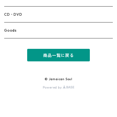
Mento,Calypso,Ballad
CD・DVD
Ska
Goods
Rocksteady
商品一覧に戻る
Roots
Early Reggae/Skins
© Jamaican Soul
Powered by
Lovers
Reggae