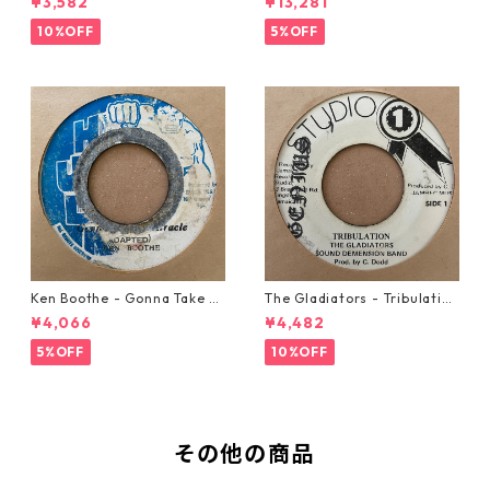
¥3,582
¥13,281
10%OFF
5%OFF
Ken Boothe - Gonna Take A
The Gladiators - Tribulation
Miracle【7-21362】
【7-21365】
¥4,066
¥4,482
5%OFF
10%OFF
その他の商品