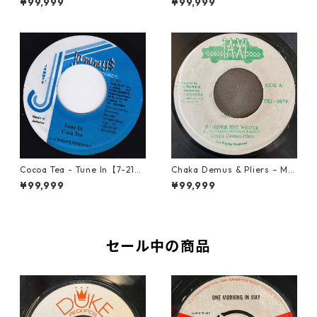
¥99,999
¥99,999
Cocoa Tea - Tune In【7-2187
Chaka Demus & Pliers – Mu
2】
rder She Wrote【7-21777】
¥99,999
¥99,999
セール中の商品