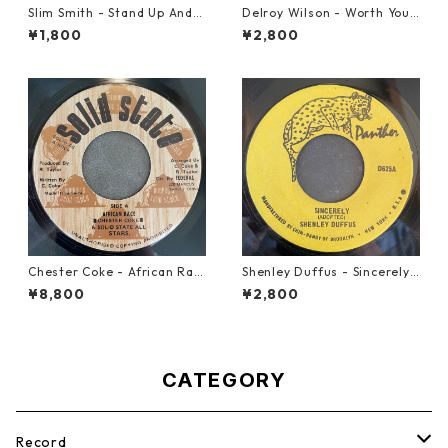
Slim Smith - Stand Up And F
Delroy Wilson - Worth Your
ight 【7-21832】
Weight In Gold【7-21965】
¥1,800
¥2,800
Chester Coke - African Rac
Shenley Duffus - Sincerely
e【7-21819】
【7-22021】
¥8,800
¥2,800
CATEGORY
Record