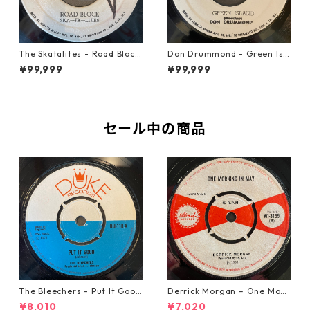
The Skatalites - Road Block
Don Drummond - Green Isl
【7-21996】
and【7-22018】
¥99,999
¥99,999
セール中の商品
The Bleechers - Put It Good
Derrick Morgan – One Morn
【7-21637】
ing In May【7-21653】
¥8,010
¥7,020