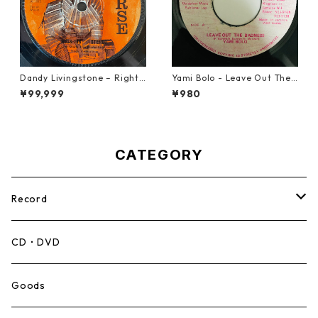
Dandy Livingstone – Right
Yami Bolo - Leave Out The
On Brother【7-21946】
Badness 【7-10916】
¥99,999
¥980
CATEGORY
Record
Mento,Calypso,Ballad
CD・DVD
Ska
Goods