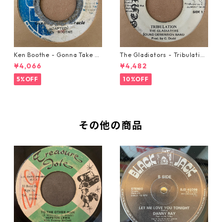
Ken Boothe - Gonna Take A
The Gladiators - Tribulation
Miracle【7-21362】
【7-21365】
¥4,066
¥4,482
5%OFF
10%OFF
その他の商品