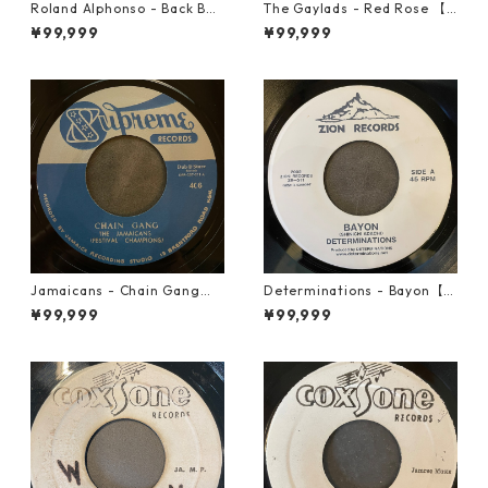
Roland Alphonso - Back Bea
The Gaylads - Red Rose 【7
t【7-21909】
-21853】
¥99,999
¥99,999
Jamaicans - Chain Gang【7
Determinations - Bayon【7-
-21911】
21865】
¥99,999
¥99,999