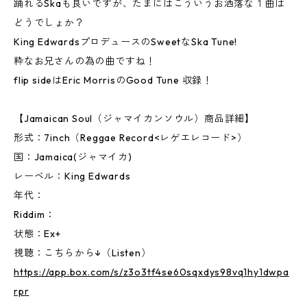
踊れるSkaも良いですが、たまにはこういうお洒落な１曲は
どうでしょか？
King EdwardsプロデュースのSweetなSka Tune!
粋なお兄さんの為の曲ですね！
flip sideはEric MorrisのGood Tune 収録！
【Jamaican Soul（ジャマイカンソウル）商品詳細】
形式：7inch（Reggae Record<レゲエレコード>）
国：Jamaica(ジャマイカ)
レーベル：King Edwards
年代：
Riddim：
状態：Ex+
視聴：こちらから↓（Listen）
https://app.box.com/s/z3o3tf4se60sqxdys98vq1hy1dwpa
rpr