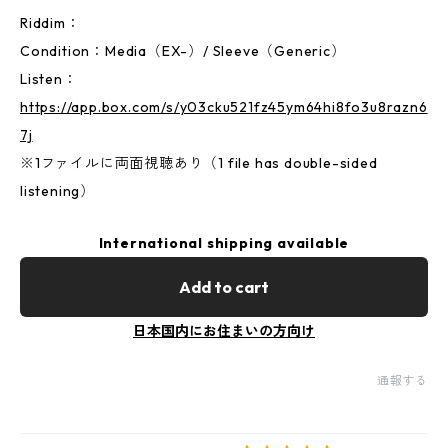
Riddim：
Condition：Media（EX-）/ Sleeve（Generic）
Listen：
https://app.box.com/s/y03cku521fz45ym64hi8fo3u8razn6
7j
※1ファイルに両面視聴あり（1 file has double-sided
listening）
International shipping available
Add to cart
日本国内にお住まいの方向け
通報する