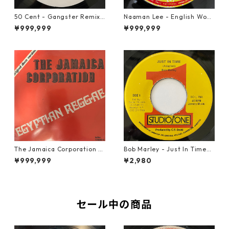
50 Cent - Gangster Remix
Naaman Lee - English Wom
【7-20928】
an【7-20855】
¥999,999
¥999,999
The Jamaica Corporation -
Bob Marley - Just In Time
Egyptian Reggae【7-2080
【7-20778】
¥999,999
¥2,980
4】
セール中の商品