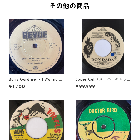
その他の商品
Boris Gardiner - I Wanna W
Super Cat（スーパーキャッ
ake Up With You【7-2192
ト） - Don Dada【7inch】
¥1,700
¥99,999
4】