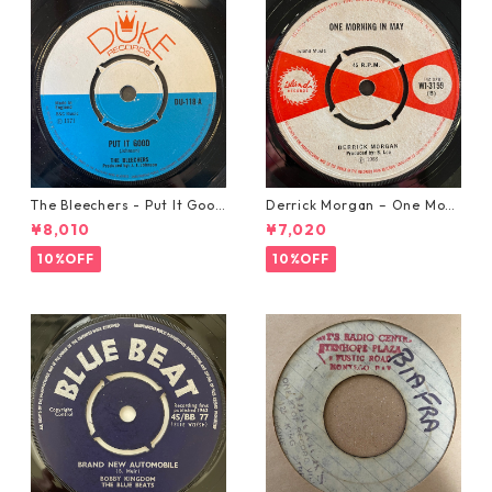
The Bleechers - Put It Good
Derrick Morgan – One Morn
【7-21637】
ing In May【7-21653】
¥8,010
¥7,020
10%OFF
10%OFF