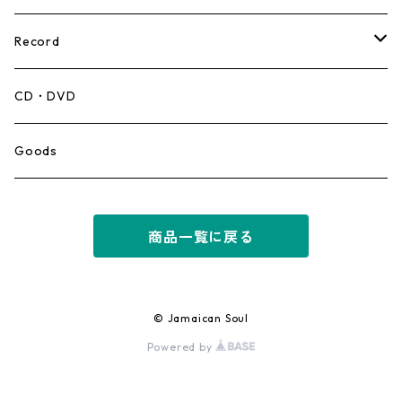
Record
Mento,Calypso,Ballad
CD・DVD
Ska
Goods
Rocksteady
商品一覧に戻る
Roots
Early Reggae/Skins
© Jamaican Soul
Powered by
Lovers