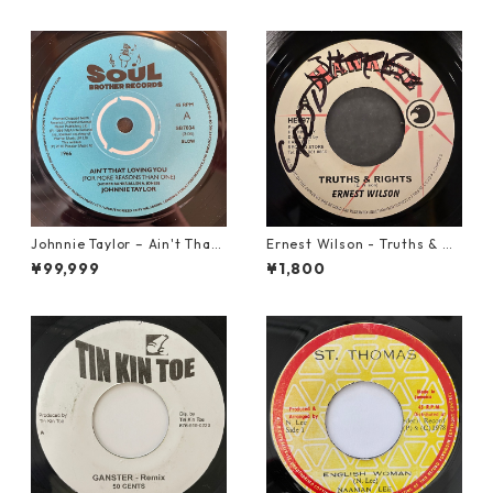
Johnnie Taylor – Ain't That
Ernest Wilson - Truths & Ri
Loving You【7-21684】
ghts【7-21652】
¥99,999
¥1,800