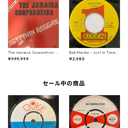
The Jamaica Corporation -
Bob Marley - Just In Time
Egyptian Reggae【7-2080
【7-20778】
¥999,999
¥2,980
4】
セール中の商品