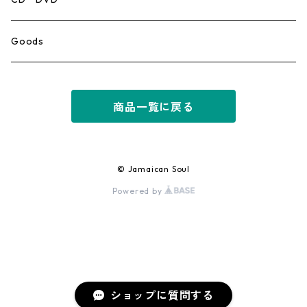
Ska
Goods
Rocksteady
商品一覧に戻る
Roots
Early Reggae/Skins
© Jamaican Soul
Powered by
Lovers
Reggae
Early Dancehall
ショップに質問する