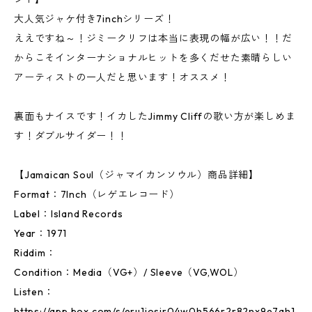
大人気ジャケ付き7inchシリーズ！
ええですね～！ジミークリフは本当に表現の幅が広い！！だ
からこそインターナショナルヒットを多くだせた素晴らしい
アーティストの一人だと思います！オススメ！
裏面もナイスです！イカしたJimmy Cliffの歌い方が楽しめま
す！ダブルサイダー！！
【Jamaican Soul（ジャマイカンソウル）商品詳細】
Format：7Inch（レゲエレコード）
Label：Island Records
Year：1971
Riddim：
Condition：Media（VG+）/ Sleeve（VG,WOL）
Listen：
https://app.box.com/s/eru1iosir04w0h566r2r82nx9e7qh1