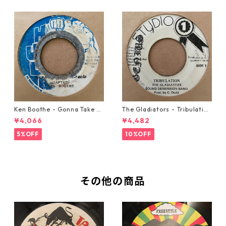
Ken Boothe - Gonna Take A
The Gladiators - Tribulation
Miracle【7-21362】
【7-21365】
¥4,066
¥4,482
5%OFF
10%OFF
その他の商品