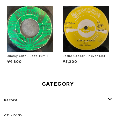
Jimmy Cliff - Let's Turn The
Leslie Caesar - Never Met A
Table【7-21999】
Woman【12-50067】
¥9,800
¥3,200
CATEGORY
Record
Mento,Calypso,Ballad
CD・DVD