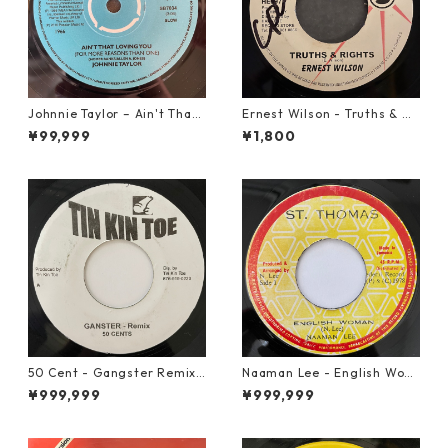
Johnnie Taylor – Ain't That
Ernest Wilson - Truths & Ri
Loving You【7-21684】
ghts【7-21652】
¥99,999
¥1,800
50 Cent - Gangster Remix
Naaman Lee - English Wom
【7-20928】
an【7-20855】
¥999,999
¥999,999