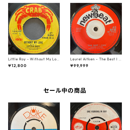
Little Roy - Without My Lov
Laurel Aitken ‎– The Best I C
e【7-21990】
an【7-22012】
¥12,800
¥99,999
セール中の商品