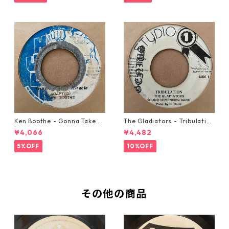
Ken Boothe - Gonna Take A
The Gladiators - Tribulation
Miracle【7-21362】
【7-21365】
¥4,066
¥4,482
5%OFF
10%OFF
その他の商品