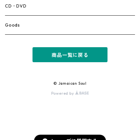
Mento,Calypso,Ballad
CD・DVD
Ska
Goods
Rocksteady
商品一覧に戻る
Roots
Early Reggae/Skins
© Jamaican Soul
Powered by
Lovers
Reggae
Early Dancehall