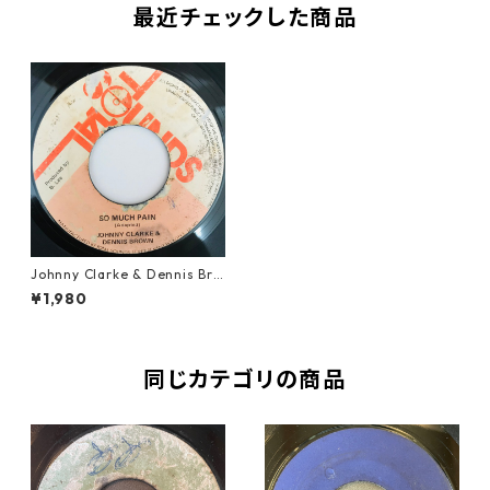
最近チェックした商品
Johnny Clarke & Dennis Bro
wn - So Much Pain【7-1092
¥1,980
6】
同じカテゴリの商品