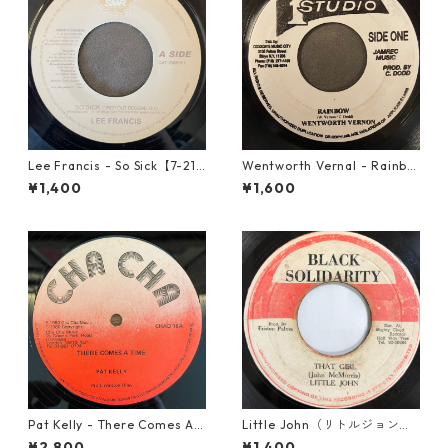
Lee Francis - So Sick【7-219
Wentworth Vernal - Rainbo
25】
w【7-21940】
¥1,400
¥1,600
Pat Kelly - There Comes A T
Little John（リトルジョン）
ime【12-50057】
- That Girl 【7-20045】
¥2,800
¥1,400