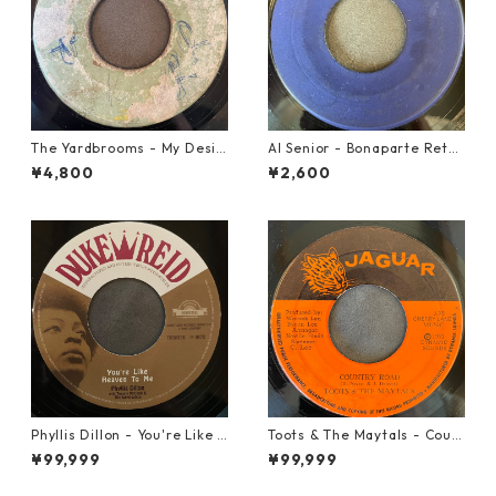
The Yardbrooms - My Desir
Al Senior - Bonaparte Retre
e【7-21922】
at【7-21861】
¥4,800
¥2,600
Phyllis Dillon - You're Like H
Toots & The Maytals - Coun
eaven To Me【7-21913】
try Road【7-21951】
¥99,999
¥99,999