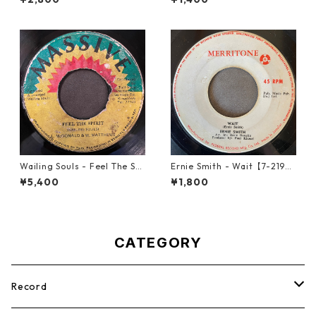
Wailing Souls - Feel The Spi
Ernie Smith - Wait【7-2196
rit【7-21955】
0】
¥5,400
¥1,800
CATEGORY
Record