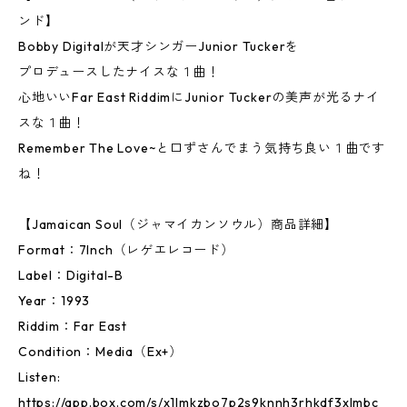
ンド】
Bobby Digitalが天才シンガーJunior Tuckerを
プロデュースしたナイスな１曲！
心地いいFar East RiddimにJunior Tuckerの美声が光るナイ
スな１曲！
Remember The Love~と口ずさんでまう気持ち良い１曲です
ね！
【Jamaican Soul（ジャマイカンソウル）商品詳細】
Format：7Inch（レゲエレコード）
Label：Digital-B
Year：1993
Riddim：Far East
Condition：Media（Ex+）
Listen:
https://app.box.com/s/x1lmkzbo7p2s9knnh3rhkdf3xlmbc