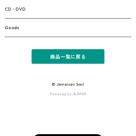
Mento,Calypso,Ballad
CD・DVD
Ska
Goods
Rocksteady
商品一覧に戻る
Roots
Early Reggae/Skins
© Jamaican Soul
Powered by
Lovers
Reggae