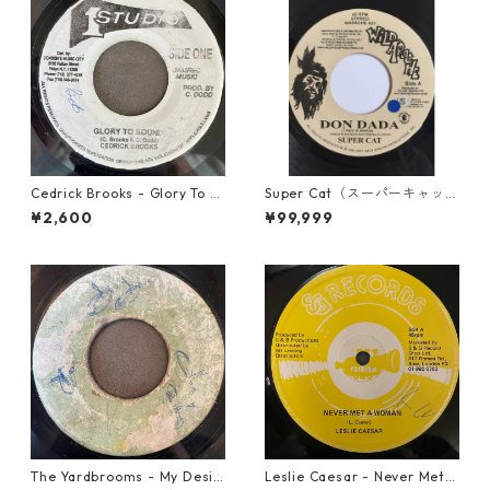
Cedrick Brooks - Glory To S
Super Cat（スーパーキャッ
ounds【7-21786】
ト） - Don Dada【7inch】
¥2,600
¥99,999
The Yardbrooms - My Desir
Leslie Caesar - Never Met A