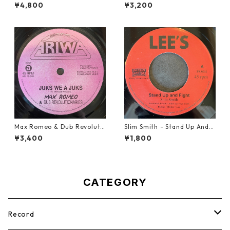
e【7-21922】
Woman【12-50067】
¥4,800
¥3,200
Max Romeo & Dub Revoluti
Slim Smith - Stand Up And F
onaries - Juks We A Juks【1
ight 【7-21832】
¥3,400
¥1,800
0-90000】
CATEGORY
Record