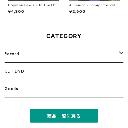
Hopeton Lewis - To The Oth
Al Senior - Bonaparte Retre
er Man【7-22023】
at【7-21861】
¥4,800
¥2,600
CATEGORY
Record
Mento,Calypso,Ballad
CD・DVD
Ska
Goods
Rocksteady
商品一覧に戻る
Roots