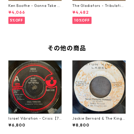
Ken Boothe - Gonna Take A
The Gladiators - Tribulation
Miracle【7-21362】
【7-21365】
¥4,066
¥4,482
5%OFF
10%OFF
その他の商品
Israel Vibration - Crisis【7-
Jackie Bernard & The Kings
21895】
tonians - Never Changing H
¥6,800
¥8,800
armony【7-21948】