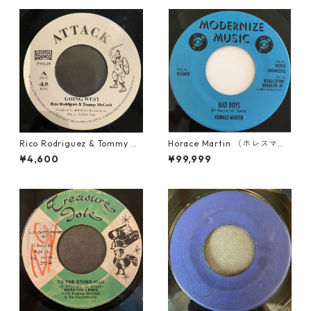
Rico Rodriguez & Tommy Mc
Horace Martin （ホレスマー
Cook - Going West【7-2198
ティン） - Bad Boys【7'】
¥4,600
¥99,999
3】