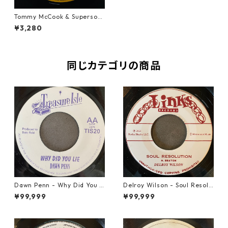
Tommy McCook & Supersoni
cs - Soul Serenade【7-1094
¥3,280
7】
同じカテゴリの商品
Dawn Penn - Why Did You Li
Delroy Wilson - Soul Resolu
e【7-21938】
tion【7-21935】
¥99,999
¥99,999