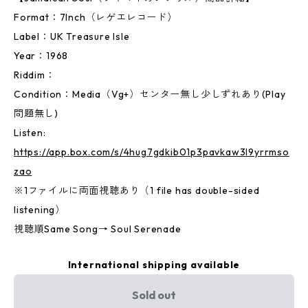
Format：7Inch（レゲエレコード）
Label：UK Treasure Isle
Year：1968
Riddim：
Condition：Media（Vg+）センター無し少しずれあり(Play
問題無し)
Listen:
https://app.box.com/s/4hug7gdkib01p3pavkaw3l9yrrmso
zao
※1ファイルに両面視聴あり（1 file has double-sided
listening）
視聴順Same Song→ Soul Serenade
International shipping available
Sold out