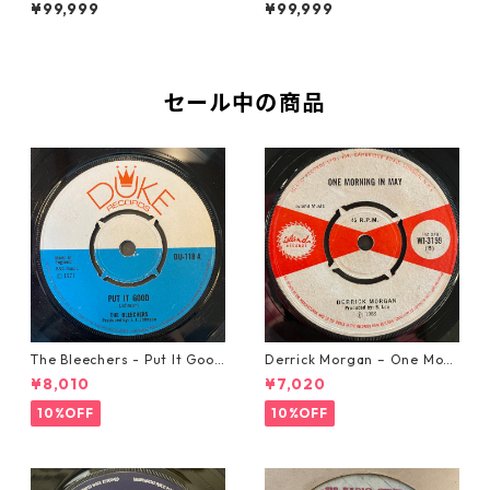
【7-21921】
-21853】
¥99,999
¥99,999
セール中の商品
The Bleechers - Put It Good
Derrick Morgan – One Morn
【7-21637】
ing In May【7-21653】
¥8,010
¥7,020
10%OFF
10%OFF