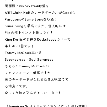
両面極上のRocksteady盤を！
A面はJohn HoltのリードボーカルがGoodな
ParagonsのSame Songを収録！
Same Songも最高ですが、個人的には
Flipの極上インスト推しです！
King Kurtisの名曲をRocksteadyカバーで
楽しめる1曲です！
Tommy McCook率いる
Supersonics - Soul Serenade
もちろんTommy McCookの
サクソフォーンも最高ですが
裏のキーボードがこれまた良え味出てて
心地良いです。
ゆっくり聴き込んでほしい一曲です！
【Jamaican Soul（ジャマイカンソウル）商品詳細】