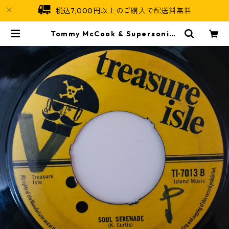
税込7,000円以上のご購入で配送料無料
Tommy McCook & Supersonics
- Soul Serenade【7-10947】 |
Jamaican Soul