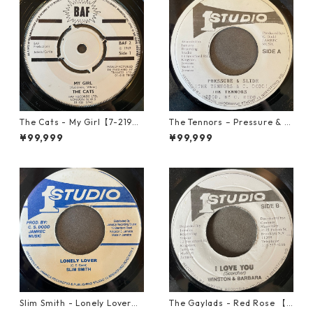
The Cats - My Girl【7-2190
The Tennors – Pressure & Sl
6】
ide【7-21952】
¥99,999
¥99,999
Slim Smith - Lonely Lover
The Gaylads - Red Rose 【7