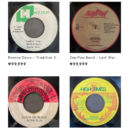
Ronnie Davis – Tradition So
Zap Pow Band - Last War【1
ng【7-22003】
2-50056】
¥99,999
¥99,999