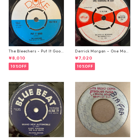
The Bleechers - Put It Good
Derrick Morgan – One Morn
【7-21637】
ing In May【7-21653】
¥8,010
¥7,020
10%OFF
10%OFF