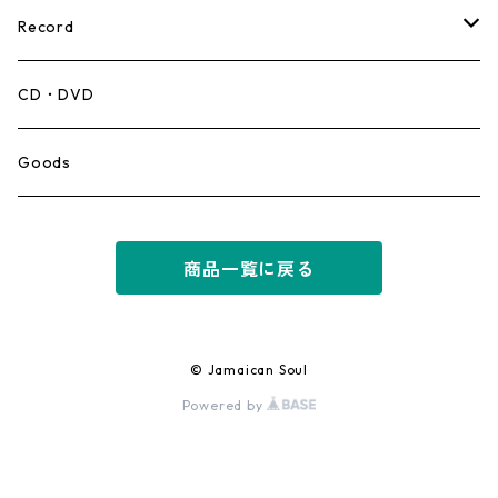
Record
Mento,Calypso,Ballad
CD・DVD
Ska
Goods
Rocksteady
商品一覧に戻る
Roots
Early Reggae/Skins
© Jamaican Soul
Powered by
Lovers