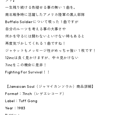
ンド】
一生残り続ける色褪せる事の無い１曲を。
南北戦争時に活躍したアメリカ陸軍の黒人部隊
Buffalo Soldierについて唄った１曲ですが
自分のルーツを考える事の大事さや
何かを守るには闘わないといけない時もあると
再度気づかしてくれる１曲ですね！
ジャケットもメッセージ性がめっちゃ強い１枚です！
12incは良く見かけますが、中々見かけない
7incをこの機会に是非！
Fighting For Survival！！
【Jamaican Soul（ジャマイカンソウル）商品詳細】
Format：7Inch（レゲエレコード）
Label：Tuff Gong
Year：1983