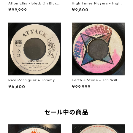
Alton Ellis - Black On Black
High Times Players - High T
【7-21982】
imes Theme【7-21926】
¥99,999
¥9,800
Rico Rodriguez & Tommy Mc
Earth & Stone – Jah Will Cu
Cook - Going West【7-2198
t You Down【7-21914】
¥4,600
¥99,999
3】
セール中の商品