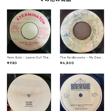
Yami Bolo - Leave Out The
The Yardbrooms - My Desir
Badness 【7-10916】
e【7-21922】
¥980
¥4,800