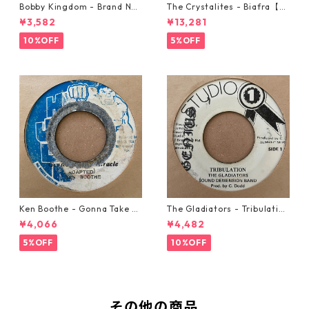
Bobby Kingdom - Brand Ne
The Crystalites - Biafra【7-
w Automobile【7-20889】
21293】
¥3,582
¥13,281
10%OFF
5%OFF
Ken Boothe - Gonna Take A
The Gladiators - Tribulation
Miracle【7-21362】
【7-21365】
¥4,066
¥4,482
5%OFF
10%OFF
その他の商品