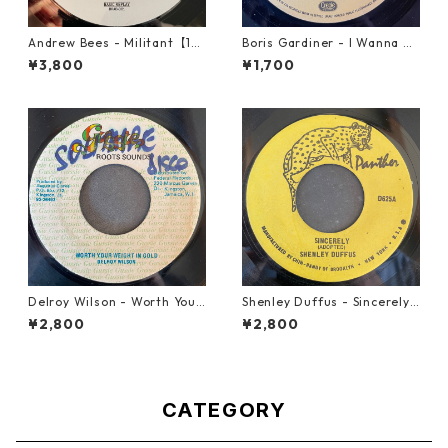
Andrew Bees ‎- Militant【12-
Boris Gardiner - I Wanna W
50066】
ake Up With You【7-2192
¥3,800
¥1,700
4】
Delroy Wilson - Worth Your
Shenley Duffus - Sincerely
Weight In Gold【7-21965】
【7-22021】
¥2,800
¥2,800
CATEGORY