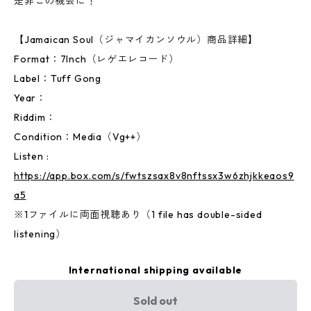
是非この機会に！
【Jamaican Soul（ジャマイカンソウル）商品詳細】
Format：7Inch（レゲエレコード）
Label：Tuff Gong
Year：
Riddim：
Condition：Media（Vg++）
Listen :
https://app.box.com/s/fwtszsax8v8nftssx3w6zhjkkeaos9
a5
※1ファイルに両面視聴あり（1 file has double-sided
listening）
International shipping available
Sold out