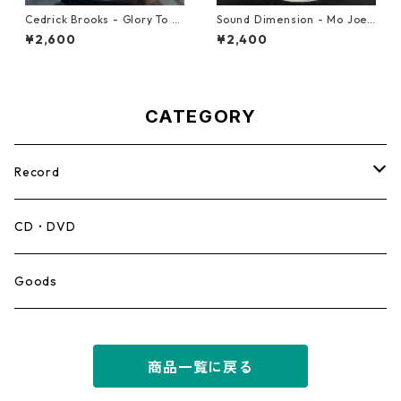
Cedrick Brooks - Glory To S
Sound Dimension - Mo Joe
ounds【7-21786】
Rock Steady【7-21087】
¥2,600
¥2,400
CATEGORY
Record
Mento,Calypso,Ballad
CD・DVD
Ska
Goods
Rocksteady
商品一覧に戻る
Roots