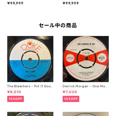
t You Down【7-21914】
【7-21982】
¥99,999
¥99,999
セール中の商品
The Bleechers - Put It Good
Derrick Morgan – One Morn
【7-21637】
ing In May【7-21653】
¥8,010
¥7,020
10%OFF
10%OFF