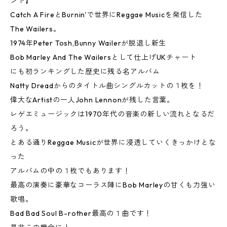
ンド】
Catch A FireとBurnin'で世界にReggae Musicを発信した
The Wailers。
1974年Peter Tosh,Bunny Wailerが脱退し新生
Bob Marley And The Wailersとして仕上げUKチャート
にも初ランキングした歴史に残る名アルバム
Natty Dreadからのタイトル曲シングルカットの１枚を！
偉大なArtistの一人John Lennonが残した言葉。
レゲエミュージックは1970年代の音楽の新しい流れとなるだ
ろう。
とある通りReggae Musicが世界に浸透していくきっかけとな
った
アルバムの中の１枚でもあります！
最高の演奏に豪華なコーラス陣にBob Marleyの甘くも力強い
歌唱。
Bad Bad Soul B-rother最高の１曲です！