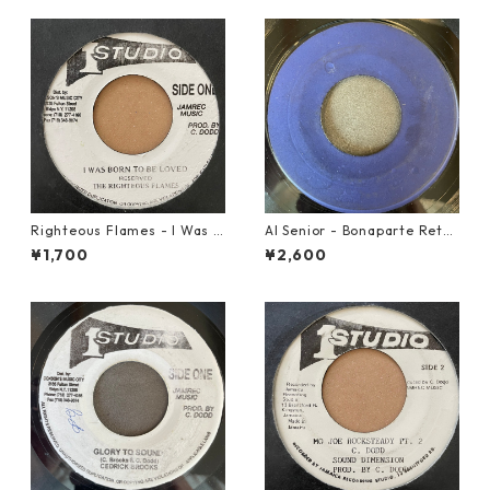
Righteous Flames - I Was B
Al Senior - Bonaparte Retre
orn To Be Loved【7-21191】
at【7-21861】
¥1,700
¥2,600