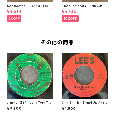
Ken Boothe - Gonna Take A
The Gladiators - Tribulation
Miracle【7-21362】
【7-21365】
¥4,066
¥4,482
5%OFF
10%OFF
その他の商品
Jimmy Cliff - Let's Turn The
Slim Smith - Stand Up And F
Table【7-21999】
ight 【7-21832】
¥9,800
¥1,800