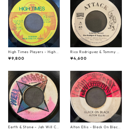
High Times Players - High T
Rico Rodriguez & Tommy Mc
imes Theme【7-21926】
Cook - Going West【7-2198
¥9,800
¥4,600
3】
Earth & Stone – Jah Will Cu
Alton Ellis - Black On Black