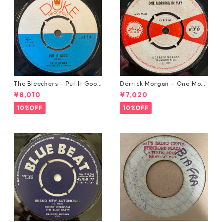
The Bleechers - Put It Good
Derrick Morgan – One Morn
【7-21637】
ing In May【7-21653】
¥8,010
¥7,020
10%OFF
10%OFF