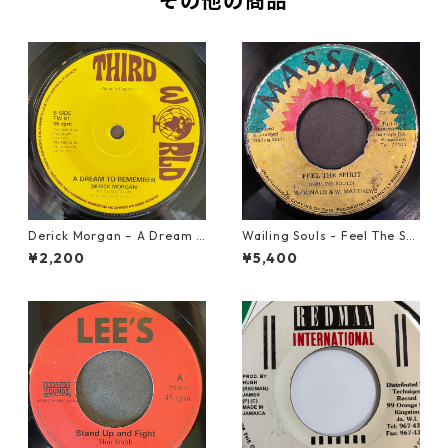
その他の商品
Derick Morgan – A Dream T
Wailing Souls - Feel The Spi
o Remember【7-21824】
rit【7-21955】
¥2,200
¥5,400