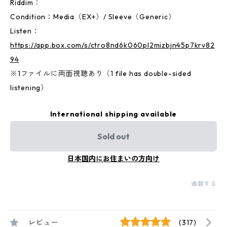
Riddim：
Condition：Media（EX+）/ Sleeve（Generic）
Listen：
https://app.box.com/s/ctro8nd6k060pl2mizbjn45p7krv82
94
※1ファイルに両面視聴あり（1 file has double-sided
listening）
International shipping available
Sold out
日本国内にお住まいの方向け
通報する
レビュー
(317)