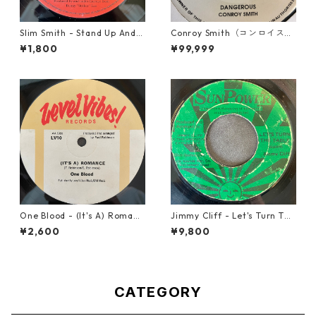
Slim Smith - Stand Up And F
Conroy Smith（コンロイスミ
ight 【7-21832】
ス） - Dangerous【7'】
¥1,800
¥99,999
One Blood - (It's A) Romanc
Jimmy Cliff - Let's Turn The
e【12-50054】
Table【7-21999】
¥2,600
¥9,800
CATEGORY