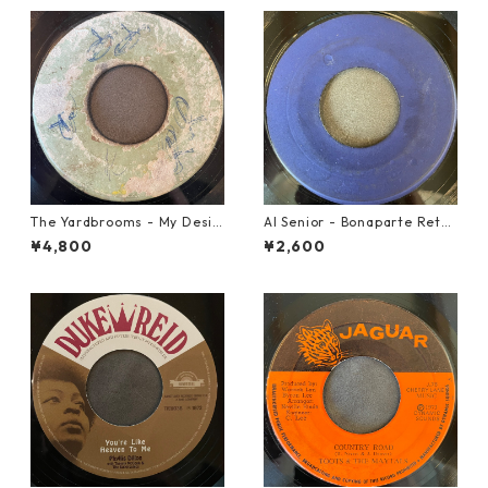
The Yardbrooms - My Desir
Al Senior - Bonaparte Retre
e【7-21922】
at【7-21861】
¥4,800
¥2,600