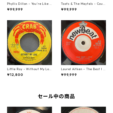
Phyllis Dillon - You're Like H
Toots & The Maytals - Coun
eaven To Me【7-21913】
try Road【7-21951】
¥99,999
¥99,999
Little Roy - Without My Lov
Laurel Aitken ‎– The Best I C
e【7-21990】
an【7-22012】
¥12,800
¥99,999
セール中の商品