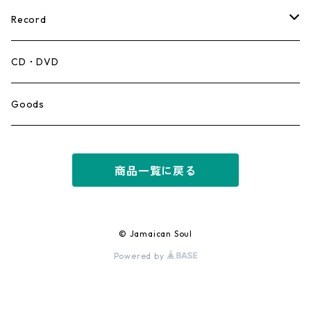
Record
Mento,Calypso,Ballad
CD・DVD
Ska
Goods
Rocksteady
商品一覧に戻る
Roots
Early Reggae/Skins
© Jamaican Soul
Powered by
Lovers