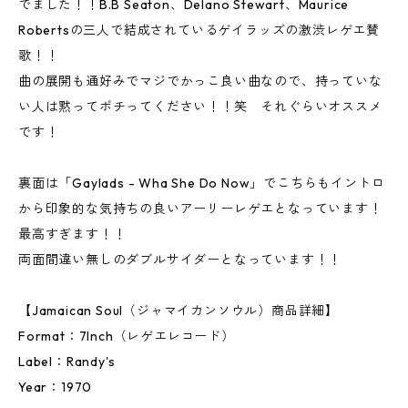
でました！！B.B Seaton、Delano Stewart、Maurice
Robertsの三人で結成されているゲイラッズの激渋レゲエ賛
歌！！
曲の展開も通好みでマジでかっこ良い曲なので、持っていな
い人は黙ってポチってください！！笑 それぐらいオススメ
です！
裏面は「Gaylads - Wha She Do Now」でこちらもイントロ
から印象的な気持ちの良いアーリーレゲエとなっています！
最高すぎます！！
両面間違い無しのダブルサイダーとなっています！！
【Jamaican Soul（ジャマイカンソウル）商品詳細】
Format：7Inch（レゲエレコード）
Label：Randy's
Year：1970