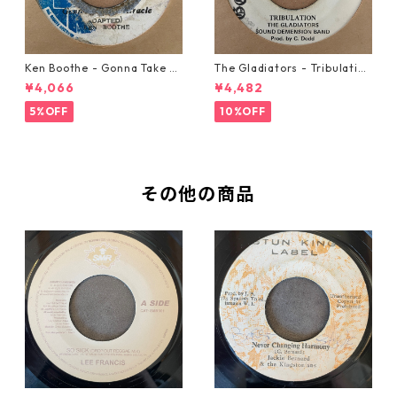
Ken Boothe - Gonna Take A
The Gladiators - Tribulation
Miracle【7-21362】
【7-21365】
¥4,066
¥4,482
5%OFF
10%OFF
その他の商品