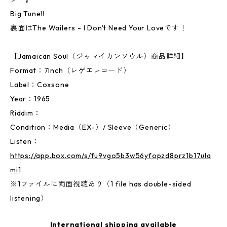
Big Tune!!
裏面はThe Wailers - I Don't Need Your Loveです！
【Jamaican Soul（ジャマイカンソウル）商品詳細】
Format：7Inch（レゲエレコード）
Label：Coxsone
Year：1965
Riddim：
Condition：Media（EX-）/ Sleeve（Generic）
Listen：
https://app.box.com/s/fu9vgo5b3w56yfopzd8prz1b17ula
mi1
※1ファイルに両面視聴あり（1 file has double-sided
listening）
International shipping available