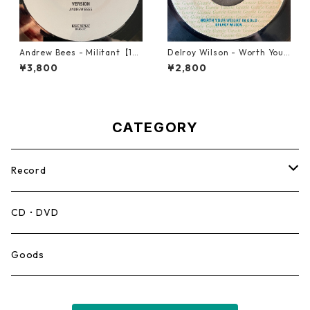
Andrew Bees ‎- Militant【12-
Delroy Wilson - Worth Your
50066】
Weight In Gold【7-21965】
¥3,800
¥2,800
CATEGORY
Record
Mento,Calypso,Ballad
CD・DVD
Ska
Goods
Rocksteady