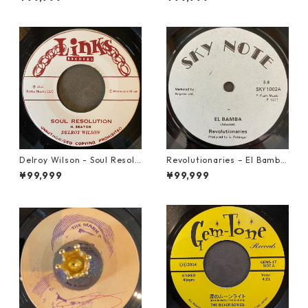
Delroy Wilson - Soul Resolu
Revolutionaries – El Bamba
tion【7-21935】
【7-21855】
¥99,999
¥99,999