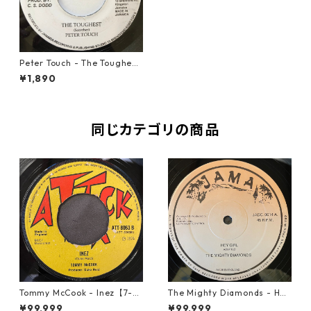
Peter Touch - The Toughest
【7-20599】
¥1,890
同じカテゴリの商品
Tommy McCook - Inez【7-21
The Mighty Diamonds - Hey
840】
Girl【12-50053】
¥99,999
¥99,999