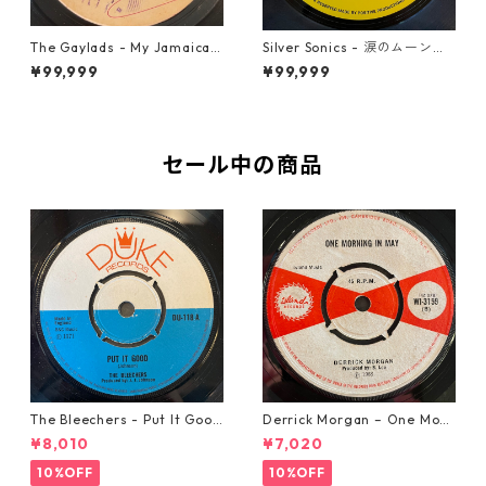
The Gaylads - My Jamaican
Silver Sonics - 涙のムーンラ
Girl【7-22009】
イト【7-21915】
¥99,999
¥99,999
セール中の商品
The Bleechers - Put It Good
Derrick Morgan – One Morn
【7-21637】
ing In May【7-21653】
¥8,010
¥7,020
10%OFF
10%OFF