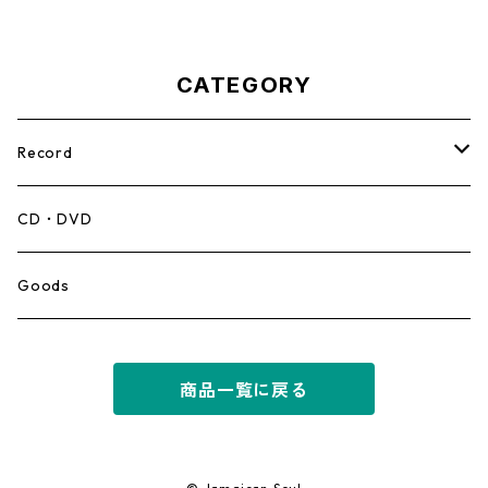
CATEGORY
Record
Mento,Calypso,Ballad
CD・DVD
Ska
Goods
Rocksteady
商品一覧に戻る
Roots
Early Reggae/Skins