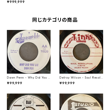
¥999,999
同じカテゴリの商品
Dawn Penn - Why Did You Li
Delroy Wilson - Soul Resolu
e【7-21938】
tion【7-21935】
¥99,999
¥99,999