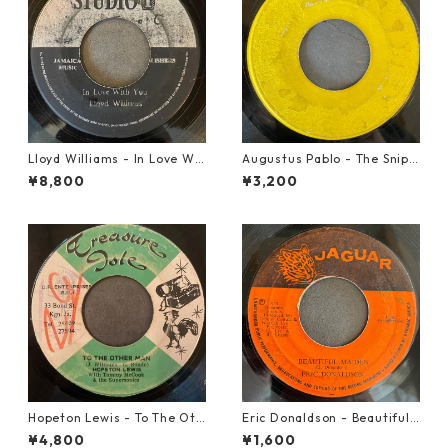
Lloyd Williams - In Love Wit
Augustus Pablo - The Snipe
h You【7-21917】
r【7-21945】
¥8,800
¥3,200
Hopeton Lewis - To The Oth
Eric Donaldson - Beautiful
er Man【7-22023】
Maiden【7-21788】
¥4,800
¥1,600