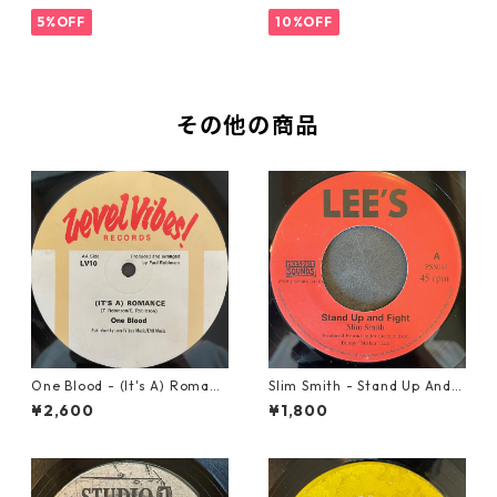
5%OFF
10%OFF
その他の商品
One Blood - (It's A) Romanc
Slim Smith - Stand Up And F
e【12-50054】
ight 【7-21832】
¥2,600
¥1,800