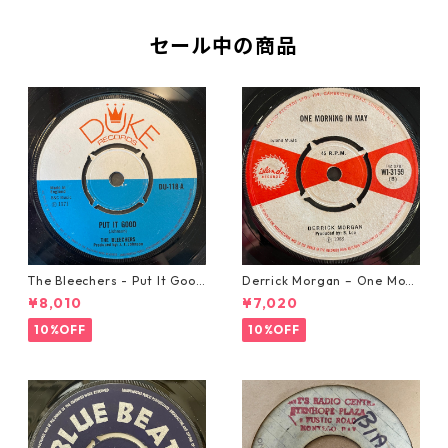
セール中の商品
The Bleechers - Put It Good
Derrick Morgan – One Morn
【7-21637】
ing In May【7-21653】
¥8,010
¥7,020
10%OFF
10%OFF