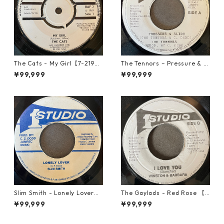
The Cats - My Girl【7-2190
The Tennors – Pressure & Sl
6】
ide【7-21952】
¥99,999
¥99,999
Slim Smith - Lonely Lover
The Gaylads - Red Rose 【7
【7-21921】
-21853】
¥99,999
¥99,999