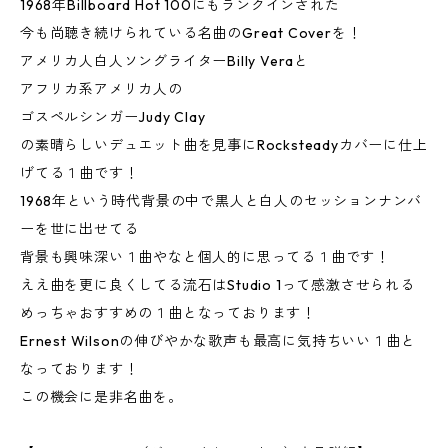
1968年Billboard Hot 100にもランクインされた
今も尚聴き続けられている名曲のGreat Coverを！
アメリカ人白人ソングライターBilly Veraと
アフリカ系アメリカ人の
ゴスペルシンガーJudy Clay
の素晴らしいデュエット曲を見事にRocksteadyカバーに仕上
げてる１曲です！
1968年という時代背景の中で黒人と白人のセッションナンバ
ーを世に出せてる
背景も興味深い１曲やなと個人的に思ってる１曲です！
ええ曲を更に良くしてる流石はStudio 1って感激させられる
めっちゃおすすめの１曲となっております！
Ernest Wilsonの伸びやかな歌声も最高に気持ちいい１曲と
なっております！
この機会に是非名曲を。