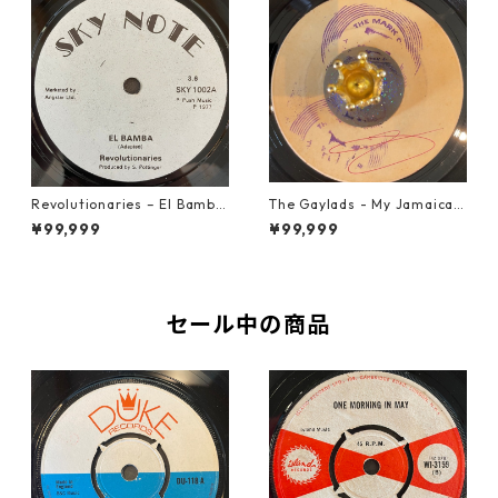
Revolutionaries – El Bamba
The Gaylads - My Jamaican
【7-21855】
Girl【7-22009】
¥99,999
¥99,999
セール中の商品