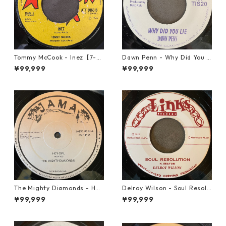
Tommy McCook - Inez【7-21
Dawn Penn - Why Did You Li
840】
e【7-21938】
¥99,999
¥99,999
The Mighty Diamonds - Hey
Delroy Wilson - Soul Resolu
Girl【12-50053】
tion【7-21935】
¥99,999
¥99,999