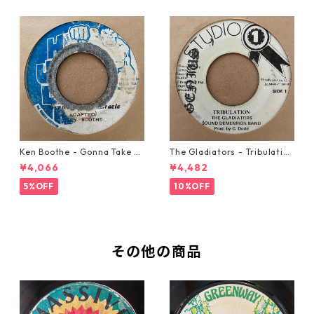
Ken Boothe - Gonna Take A
The Gladiators - Tribulation
Miracle【7-21362】
【7-21365】
¥4,066
¥4,482
5%OFF
10%OFF
その他の商品