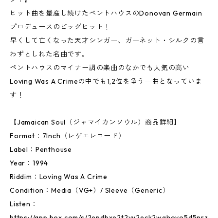
ヒット曲を量産し続けたペントハウスのDonovan Germain
プロデュースのビッグヒット！
早くして亡くなった天才シンガー、ガーネット・シルクの言
わずとしれた名曲です。
ペントハウスのマイナー調の楽曲のなかでも人気の高い
Loving Was A Crimeの中でも1,2位を争う一曲となっていま
す！
【Jamaican Soul（ジャマイカンソウル）商品詳細】
Format：7Inch（レゲエレコード）
Label：Penthouse
Year：1994
Riddim：Loving Was A Crime
Condition：Media（VG+）/ Sleeve（Generic）
Listen：
https://app.box.com/s/2epdbxe2t2yy2eck2wghovo5d5nrz