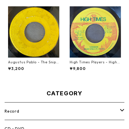
Augustus Pablo - The Snipe
High Times Players - High T
r【7-21945】
imes Theme【7-21926】
¥3,200
¥9,800
CATEGORY
Record
Mento,Calypso,Ballad
CD・DVD