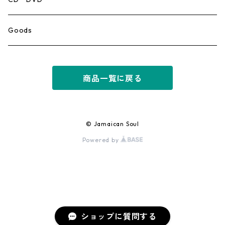
Ska
Goods
Rocksteady
商品一覧に戻る
Roots
Early Reggae/Skins
© Jamaican Soul
Powered by
Lovers
Reggae
Early Dancehall
ショップに質問する