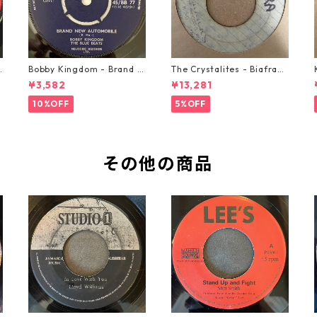
o
Bobby Kingdom - Brand N
The Crystalites - Biafra
ew Automobile【7-2088
【7-21293】
¥3,582
¥13,281
9】
10%OFF
5%OFF
その他の商品