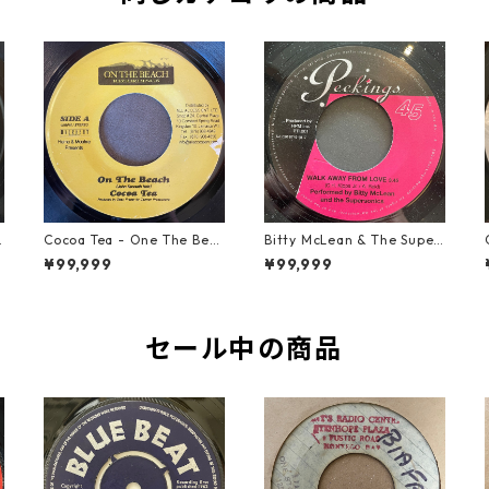
2
Cocoa Tea - One The Bea
Bitty McLean & The Super
ch【7-21919】
sonics - Walk Away From
¥99,999
¥99,999
Love【7-21989】
セール中の商品