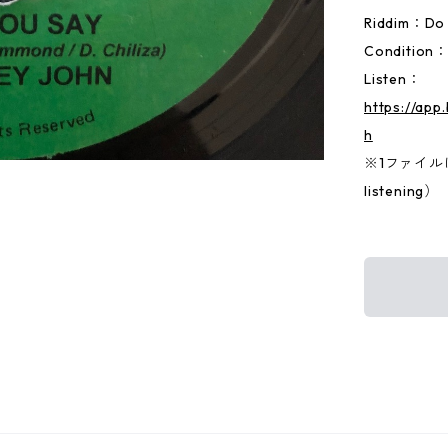
Riddim：Do
Condition
Listen：
https://ap
h
※1ファイルに両
listening）