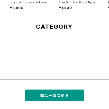
S
Lloyd Williams - In Love
Slim Smith - Stand Up And
With You【7-21917】
Fight 【7-21832】
¥8,800
¥1,800
CATEGORY
商品一覧に戻る