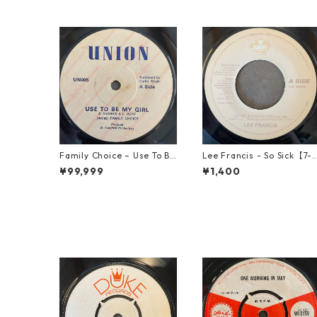
Family Choice – Use To Be
Lee Francis - So Sick【7-
My Girl【7-22004】
1925】
¥99,999
¥1,400