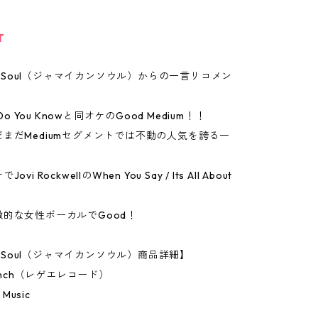
T
can Soul（ジャマイカンソウル）からの一言リコメン
のDo You Knowと同オケのGood Medium！！
まだMediumセグメントでは不動の人気を誇る一
i Rockwell‎のWhen You Say / Its All About
的な女性ボーカルでGood！
an Soul（ジャマイカンソウル）商品詳細】
7Inch（レゲエレコード）
 Music
5