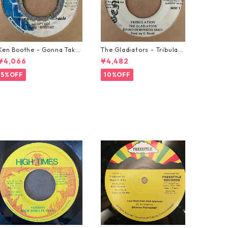
Ken Boothe - Gonna Take
The Gladiators - Tribulati
A Miracle【7-21362】
on【7-21365】
¥4,066
¥4,482
5%OFF
10%OFF