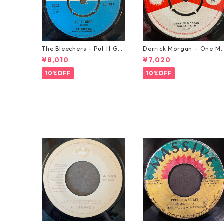
The Bleechers - Put It Go
Derrick Morgan – One M
od 【7-21637】
rning In May【7-21653】
¥8,010
¥7,020
10%OFF
10%OFF