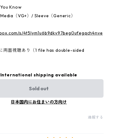
 You Know
：Media（VG+）/ Sleeve（Generic）
p.box.com/s/4t5lym1u6b9dkv97beg0ufegqch4nve
面視聴あり（1 file has double-sided
International shipping available
Sold out
日本国内にお住まいの方向け
通報する