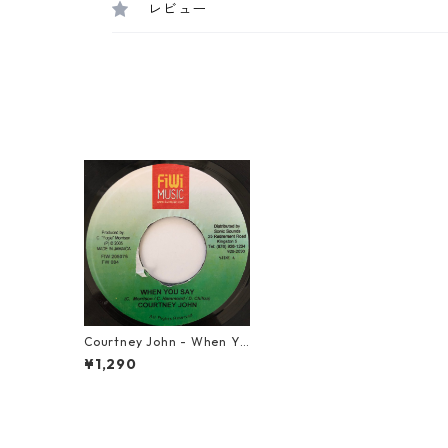
レビュー
Courtney John - When Yo
u Say【7-20615】
¥1,290