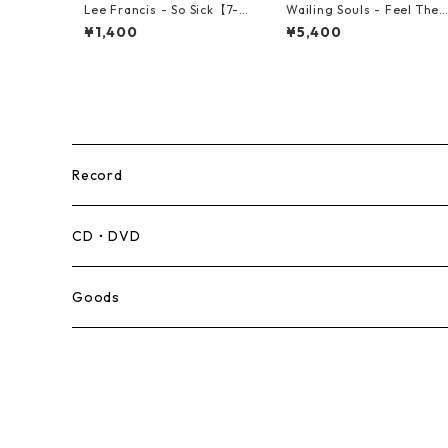
Lee Francis - So Sick【7-2
Wailing Souls - Feel The 
1925】
pirit【7-21955】
¥1,400
¥5,400
Record
Mento,Calypso,Ballad
CD・DVD
Ska
Goods
Rocksteady
Roots