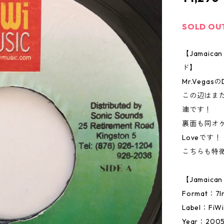
SOLD OU
【Jamai
ド】
Mr.Vegas
この辺はまだ
連です！
裏面も同オケでJov
Loveです！
こちらも特徴
【Jamaic
Format：
Label：FiWi
Year：200