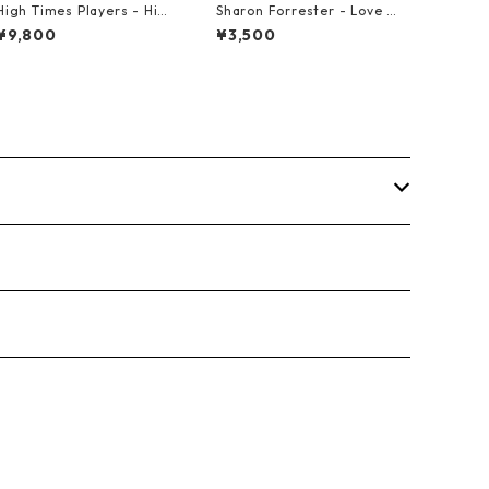
High Times Players - High
Sharon Forrester - Love D
Times Theme【7-21926】
on't Live Here Anymore
¥9,800
¥3,500
【12-50068】