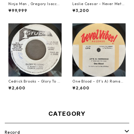
Ninja Man , Gregory Isaccs
Leslie Caesar - Never Met A
& Freddie Mcgregor - John
Woman【12-50067】
¥99,999
¥3,200
Low【7-20010】
Cedrick Brooks - Glory To S
One Blood - (It's A) Romanc
ounds【7-21786】
e【12-50054】
¥2,600
¥2,600
CATEGORY
Record