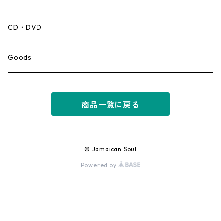
Mento,Calypso,Ballad
CD・DVD
Ska
Goods
Rocksteady
商品一覧に戻る
Roots
Early Reggae/Skins
© Jamaican Soul
Powered by
Lovers
Reggae