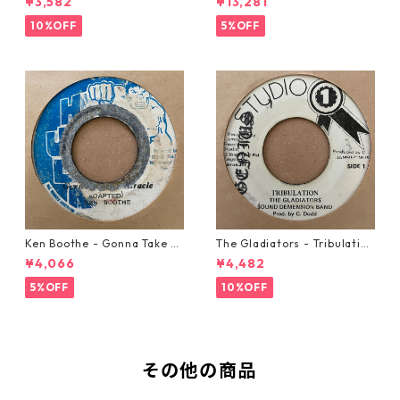
¥3,582
¥13,281
10%OFF
5%OFF
Ken Boothe - Gonna Take A
The Gladiators - Tribulation
Miracle【7-21362】
【7-21365】
¥4,066
¥4,482
5%OFF
10%OFF
その他の商品