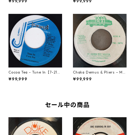
¥99,999
¥99,999
Cocoa Tea - Tune In【7-2187
Chaka Demus & Pliers – Mu
2】
rder She Wrote【7-21777】
¥99,999
¥99,999
セール中の商品