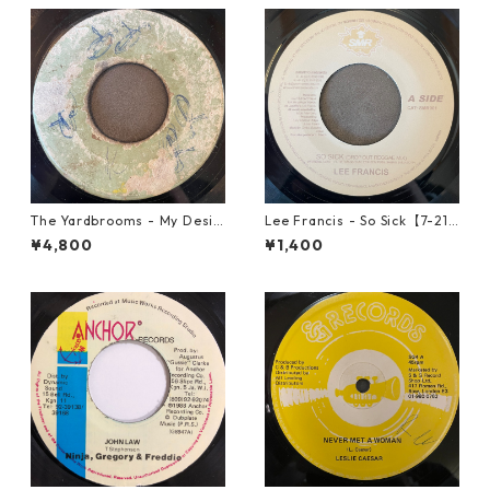
The Yardbrooms - My Desir
Lee Francis - So Sick【7-219
e【7-21922】
25】
¥4,800
¥1,400