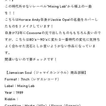
この時代外せないレーベル"Mixing Lab"から極上の一曲
を！！
こちらはHorace Andy自身がJackie Opelの名曲をカバーし
たものをリメイクしています！
自身が72年にCoxsoneの元で出したものももちろん良いので
すが、こちらは80's〜90'sに変わる一番時代の変化に気持ち
よく合わせた流石としか言いようがない作品になっていま
す。
間違いないので要チェックです！
【Jamaican Soul（ジャマイカンソウル）商品詳細】
Format：7Inch（レゲエレコード）
Label：Mixing Lab
Year：1989
Riddim：
Condition：Media（VG+）/ Sleeve（Generic）