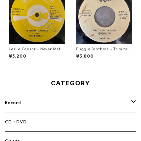
Leslie Caesar - Never Met A
Fuggie Brothers - Tribute T
Woman【12-50067】
o The Great【7-21765】
¥3,200
¥3,800
CATEGORY
Record
Mento,Calypso,Ballad
CD・DVD
Ska