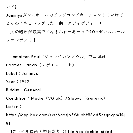
ンド】
Jammysダンスホールのビッグコンビネーション！！いけて
る女の子をビゴップした一曲！グディグディ！！
二人の絡みが最高ですね！ふぉーあーらで90'sダンスホール
ファンデン！！
【Jamaican Soul（ジャマイカンソウル）商品詳細】
Format：7Inch（レゲエレコード）
Label：Jammys
Year：1992
Riddim：General
Condition：Media（VG ok）/ Sleeve（Generic）
Listen：
https://app.box.com/s/sz6avzjh3fdunht88od5czqncpm14j
81
※1ファイルに両面視聴あり（1 file has double-sided