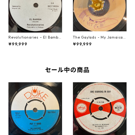
Revolutionaries – El Bamba
The Gaylads - My Jamaican
【7-21855】
Girl【7-22009】
¥99,999
¥99,999
セール中の商品