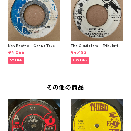
Ken Boothe - Gonna Take A
The Gladiators - Tribulation
Miracle【7-21362】
【7-21365】
¥4,066
¥4,482
5%OFF
10%OFF
その他の商品