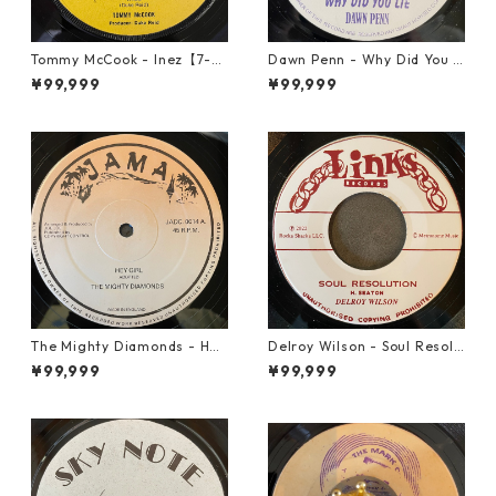
Tommy McCook - Inez【7-21
Dawn Penn - Why Did You Li
840】
e【7-21938】
¥99,999
¥99,999
The Mighty Diamonds - Hey
Delroy Wilson - Soul Resolu
Girl【12-50053】
tion【7-21935】
¥99,999
¥99,999