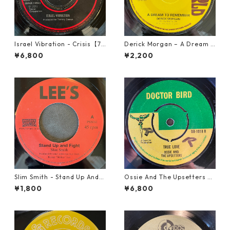
Israel Vibration - Crisis【7-
Derick Morgan – A Dream T
21895】
o Remember【7-21824】
¥6,800
¥2,200
Slim Smith - Stand Up And F
Ossie And The Upsetters -
ight 【7-21832】
True Love【7-22000】
¥1,800
¥6,800