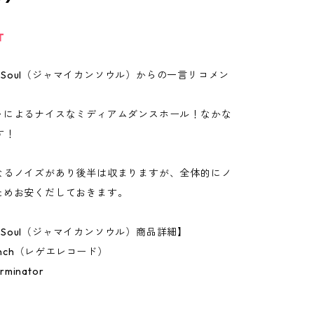
T
can Soul（ジャマイカンソウル）からの一言リコメン
ャによるナイスなミディアムダンスホール！なかな
す！
なるノイズがあり後半は収まりますが、全体的にノ
ためお安くだしておきます。
an Soul（ジャマイカンソウル）商品詳細】
7Inch（レゲエレコード）
rminator