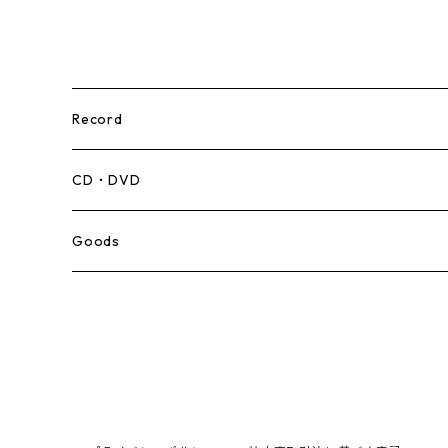
Record
Mento,Calypso,Ballad
CD・DVD
Ska
Goods
Rocksteady
Roots
Early Reggae/Skins