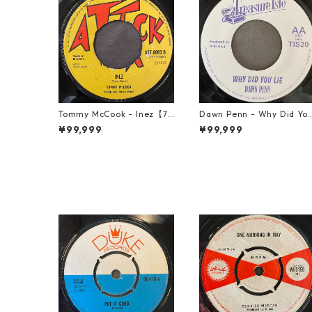
Tommy McCook - Inez【7-
Dawn Penn - Why Did Yo
21840】
Lie【7-21938】
¥99,999
¥99,999