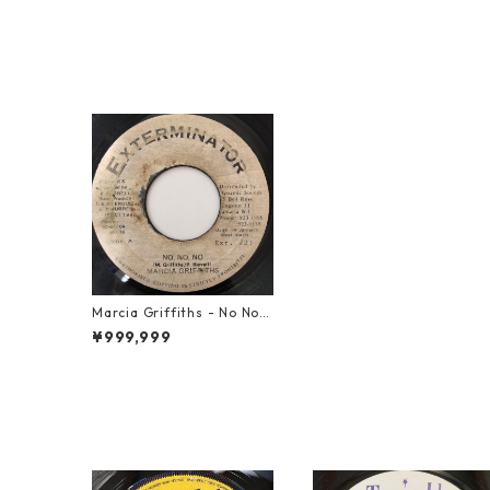
Marcia Griffiths - No No N
o【7-20631】
¥999,999