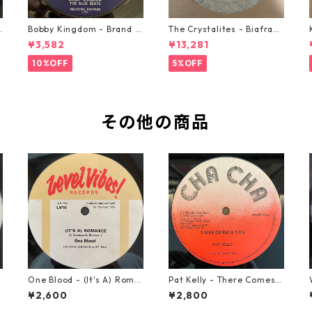
o
Bobby Kingdom - Brand N
The Crystalites - Biafra
ew Automobile【7-2088
【7-21293】
¥3,582
¥13,281
9】
10%OFF
5%OFF
その他の商品
One Blood - (It's A) Roma
Pat Kelly - There Comes A
】
nce【12-50054】
Time【12-50057】
¥2,600
¥2,800