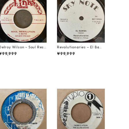
Delroy Wilson - Soul Reso
Revolutionaries – El Bamb
lution【7-21935】
a【7-21855】
¥99,999
¥99,999