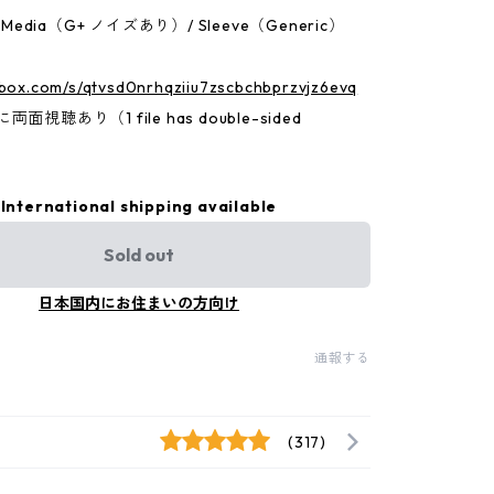
n：Media（G+ ノイズあり）/ Sleeve（Generic）
.box.com/s/qtvsd0nrhqziiu7zscbchbprzvjz6evq
面視聴あり（1 file has double-sided
International shipping available
Sold out
日本国内にお住まいの方向け
通報する
(317)