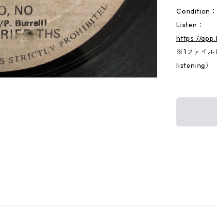
Conditio
Listen：
https://app
※1ファイルに両
listening）