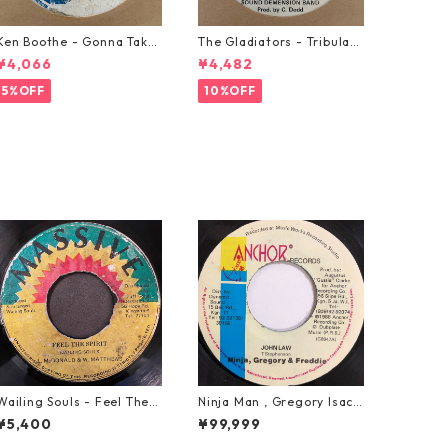
Ken Boothe - Gonna Take
The Gladiators - Tribulati
A Miracle【7-21362】
on【7-21365】
¥4,066
¥4,482
5%OFF
10%OFF
Wailing Souls - Feel The S
Ninja Man , Gregory Isacc
pirit【7-21955】
s & Freddie Mcgregor - J
¥5,400
¥99,999
ohn Low【7-20010】