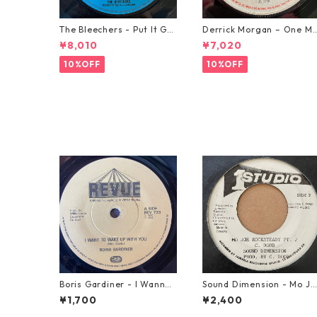
The Bleechers - Put It Go
Derrick Morgan – One M
od 【7-21637】
rning In May【7-21653】
¥8,010
¥7,020
10%OFF
10%OFF
Boris Gardiner - I Wanna
Sound Dimension - Mo Jo
Wake Up With You【7-219
e Rock Steady【7-21087
¥1,700
¥2,400
24】