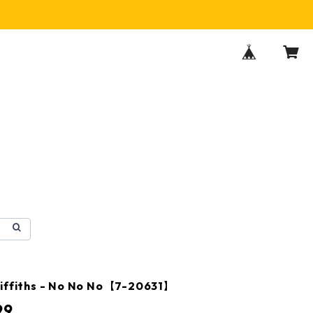
iffiths - No No No【7-20631】
99