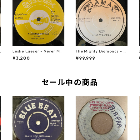
u
Leslie Caesar - Never Met
The Mighty Diamonds - H
A Woman【12-50067】
ey Girl【12-50053】
¥3,200
¥99,999
セール中の商品