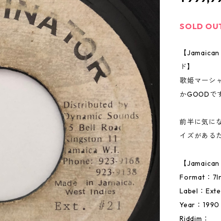
SOLD OU
【Jamai
ド】
歌姫マーシ
かGOODで
前半に気に
イズがある
【Jamaic
Format：
Label：Exte
Year：1990
Riddim：