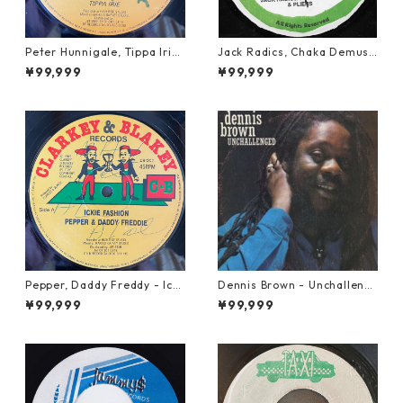
Peter Hunnigale, Tippa Irie
Jack Radics, Chaka Demus
- Raggamuffin Girl【12-50
& Pliers - Twist And Shout
¥99,999
¥99,999
045】
【7-21830】
Pepper, Daddy Freddy - Icki
Dennis Brown - Unchalleng
e Fashion【12-50044】
ed【LP-70046】
¥99,999
¥99,999