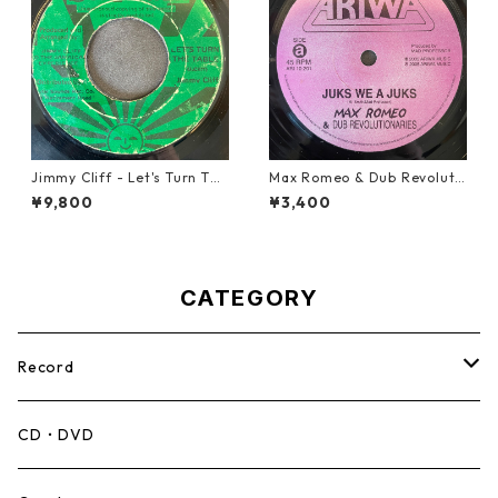
Jimmy Cliff - Let's Turn The
Max Romeo & Dub Revoluti
Table【7-21999】
onaries - Juks We A Juks【1
¥9,800
¥3,400
0-90000】
CATEGORY
Record
Mento,Calypso,Ballad
CD・DVD