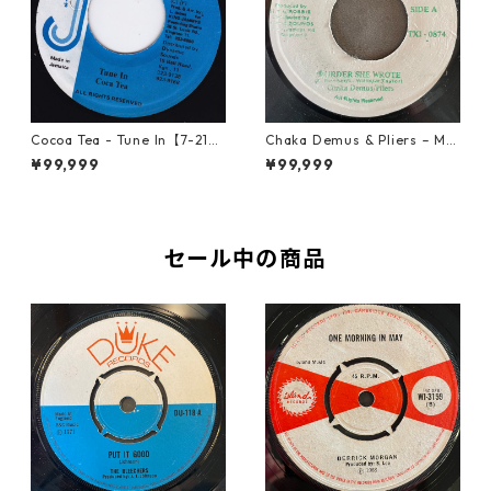
Cocoa Tea - Tune In【7-2187
Chaka Demus & Pliers – Mu
2】
rder She Wrote【7-21777】
¥99,999
¥99,999
セール中の商品