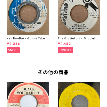
Ken Boothe - Gonna Take A
The Gladiators - Tribulation
Miracle【7-21362】
【7-21365】
¥4,066
¥4,482
5%OFF
10%OFF
その他の商品