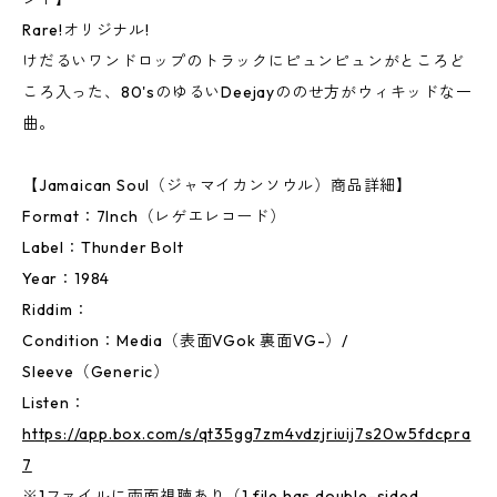
Rare!オリジナル!
けだるいワンドロップのトラックにピュンピュンがところど
ころ入った、80'sのゆるいDeejayののせ方がウィキッドな一
曲。
【Jamaican Soul（ジャマイカンソウル）商品詳細】
Format：7Inch（レゲエレコード）
Label：Thunder Bolt
Year：1984
Riddim：
Condition：Media（表面VGok 裏面VG-）/
Sleeve（Generic）
Listen：
https://app.box.com/s/qt35gg7zm4vdzjriuij7s20w5fdcpra
7
※1ファイルに両面視聴あり（1 file has double-sided