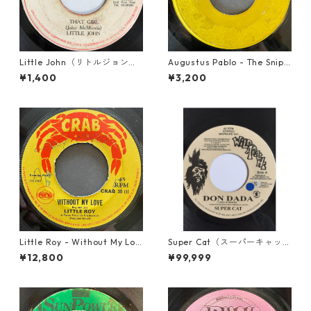
Little John（リトルジョン）
Augustus Pablo - The Snipe
- That Girl 【7-20045】
r【7-21945】
¥1,400
¥3,200
Little Roy - Without My Lov
Super Cat（スーパーキャッ
e【7-21990】
ト） - Don Dada【7inch】
¥12,800
¥99,999