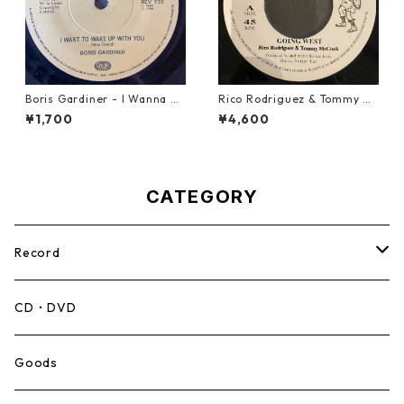
Boris Gardiner - I Wanna W
Rico Rodriguez & Tommy Mc
ake Up With You【7-2192
Cook - Going West【7-2198
¥1,700
¥4,600
4】
3】
CATEGORY
Record
Mento,Calypso,Ballad
CD・DVD
Ska
Goods