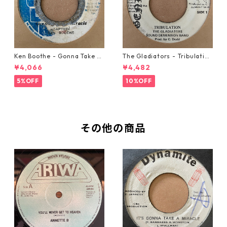
Ken Boothe - Gonna Take A
The Gladiators - Tribulation
Miracle【7-21362】
【7-21365】
¥4,066
¥4,482
5%OFF
10%OFF
その他の商品