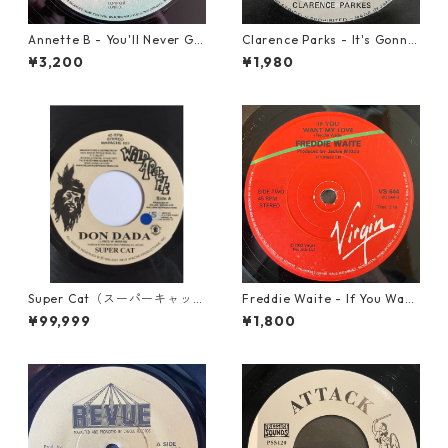
Annette B - You'll Never Ge
Clarence Parks - It's Gonna
t To Heaven【12-50058】
Take A Miracle【7-21096】
¥3,200
¥1,980
Super Cat（スーパーキャッ
Freddie Waite - If You Want
ト） - Don Dada【7inch】
My Love【7-21943】
¥99,999
¥1,800