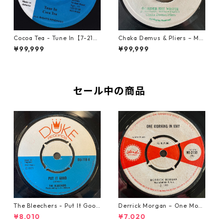
Cocoa Tea - Tune In【7-2187
Chaka Demus & Pliers – Mu
2】
rder She Wrote【7-21777】
¥99,999
¥99,999
セール中の商品
The Bleechers - Put It Good
Derrick Morgan – One Morn
【7-21637】
ing In May【7-21653】
¥8,010
¥7,020