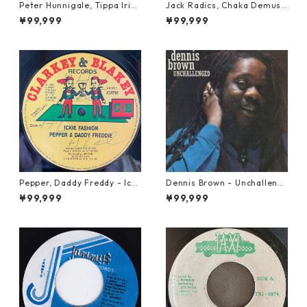
Peter Hunnigale, Tippa Irie
Jack Radics, Chaka Demus
- Raggamuffin Girl【12-50
& Pliers - Twist And Shout
¥99,999
¥99,999
045】
【7-21830】
Pepper, Daddy Freddy - Icki
Dennis Brown - Unchalleng
e Fashion【12-50044】
ed【LP-70046】
¥99,999
¥99,999