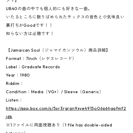
ンド】
UB40の曲の中でも個人的にも好きな一曲。
いたるところに散りばめられたサックスの音色と小気味良い
裏打ちがGoodです！！
知らない方は必聴です！
【Jamaican Soul（ジャマイカンソウル）商品詳細】
Format：7Inch（レゲエレコード）
Label：Graduate Records
Year：1980
Riddim：
Condition：Media（VG+）/ Sleeve（Generic）
Listen：
https://app.box.com/s/5sr3rgran9xye4915o06p6hgpfmf2
jdb
※1ファイルに両面視聴あり（1 file has double-sided