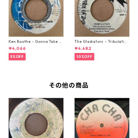
Ken Boothe - Gonna Take A
The Gladiators - Tribulation
Miracle【7-21362】
【7-21365】
¥4,066
¥4,482
5%OFF
10%OFF
その他の商品