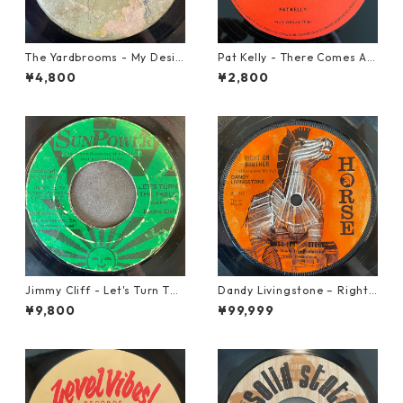
The Yardbrooms - My Desir
Pat Kelly - There Comes A T
e【7-21922】
ime【12-50057】
¥4,800
¥2,800
Jimmy Cliff - Let's Turn The
Dandy Livingstone – Right
Table【7-21999】
On Brother【7-21946】
¥9,800
¥99,999