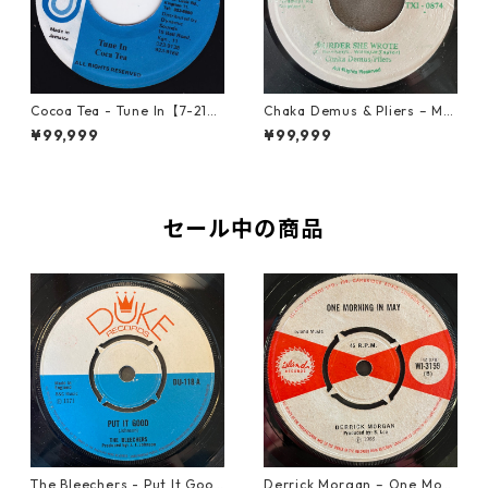
Cocoa Tea - Tune In【7-2187
Chaka Demus & Pliers – Mu
2】
rder She Wrote【7-21777】
¥99,999
¥99,999
セール中の商品
The Bleechers - Put It Good
Derrick Morgan – One Morn