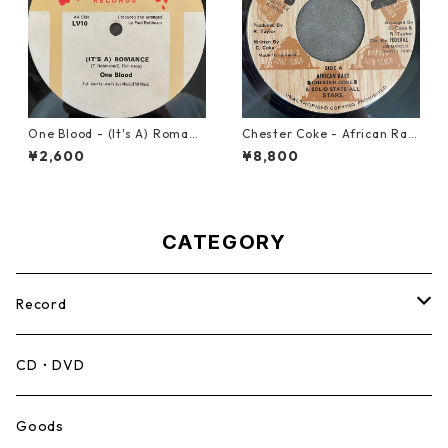
One Blood - (It's A) Romanc
Chester Coke - African Rac
e【12-50054】
e【7-21819】
¥2,600
¥8,800
CATEGORY
Record
Mento,Calypso,Ballad
CD・DVD
Ska
Goods