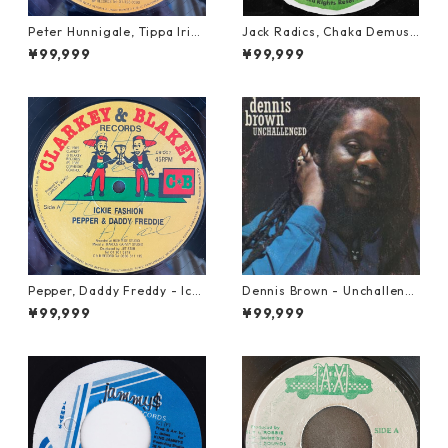
Peter Hunnigale, Tippa Irie
Jack Radics, Chaka Demus
- Raggamuffin Girl【12-50
& Pliers - Twist And Shout
¥99,999
¥99,999
045】
【7-21830】
Pepper, Daddy Freddy - Icki
Dennis Brown - Unchalleng
e Fashion【12-50044】
ed【LP-70046】
¥99,999
¥99,999