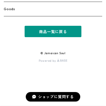
Ska
Goods
Rocksteady
商品一覧に戻る
Roots
Early Reggae/Skins
© Jamaican Soul
Powered by
Lovers
Reggae
Early Dancehall
ショップに質問する