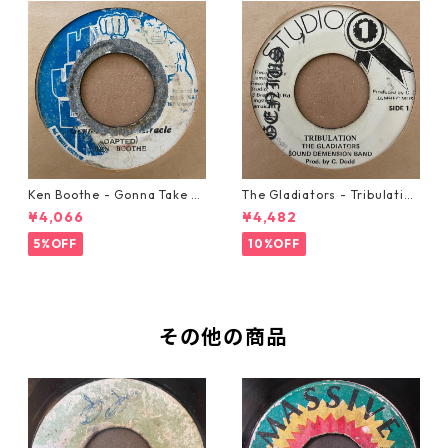
Ken Boothe - Gonna Take A
The Gladiators - Tribulation
Miracle【7-21362】
【7-21365】
¥4,066
¥4,482
5%OFF
10%OFF
その他の商品