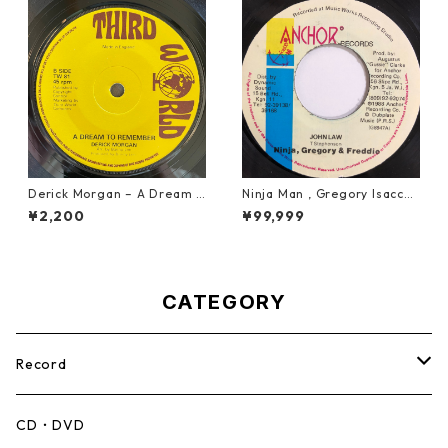
Derick Morgan – A Dream T
Ninja Man , Gregory Isaccs
o Remember【7-21824】
& Freddie Mcgregor - John
¥2,200
¥99,999
Low【7-20010】
CATEGORY
Record
Mento,Calypso,Ballad
CD・DVD