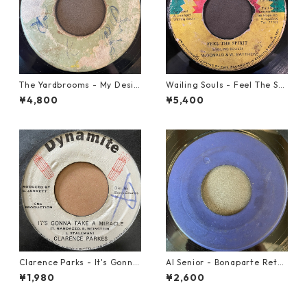
The Yardbrooms - My Desir
Wailing Souls - Feel The Spi
e【7-21922】
rit【7-21955】
¥4,800
¥5,400
Clarence Parks - It's Gonna
Al Senior - Bonaparte Retre
Take A Miracle【7-21096】
at【7-21861】
¥1,980
¥2,600