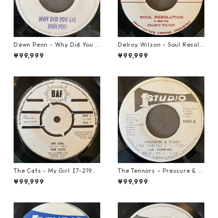
Dawn Penn - Why Did You Li
Delroy Wilson - Soul Resolu
e【7-21938】
tion【7-21935】
¥99,999
¥99,999
The Cats - My Girl【7-2190
The Tennors – Pressure & Sl
6】
ide【7-21952】
¥99,999
¥99,999