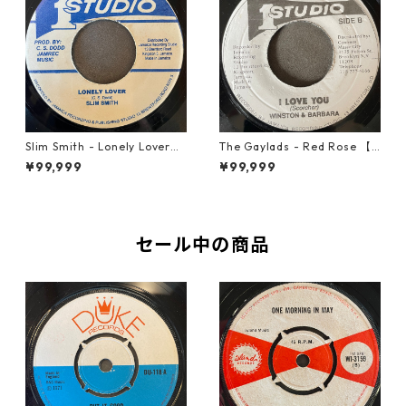
Slim Smith - Lonely Lover
The Gaylads - Red Rose 【7
【7-21921】
-21853】
¥99,999
¥99,999
セール中の商品