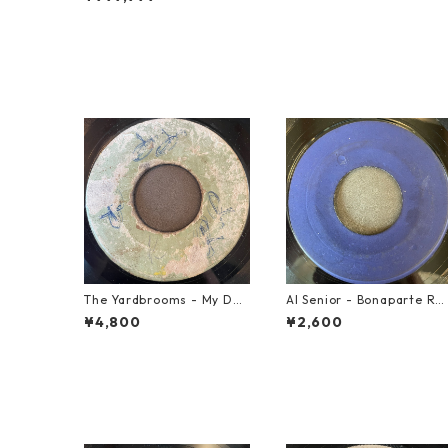
The Yardbrooms - My Des
Al Senior - Bonaparte Re
ire【7-21922】
reat【7-21861】
¥4,800
¥2,600