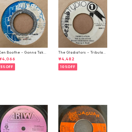
Ken Boothe - Gonna Take
The Gladiators - Tribulati
A Miracle【7-21362】
on【7-21365】
¥4,066
¥4,482
5%OFF
10%OFF