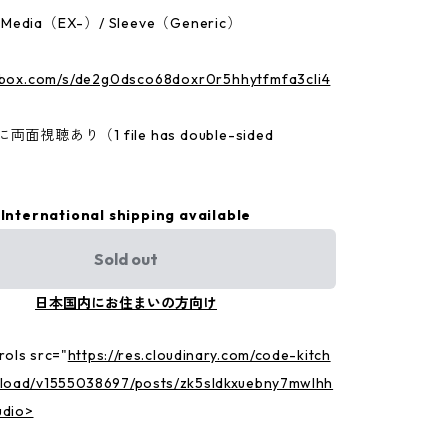
：Media（EX-）/ Sleeve（Generic）
p.box.com/s/de2g0dsco68doxr0r5hhytfmfa3cli4
面視聴あり（1 file has double-sided
International shipping available
Sold out
日本国内にお住まいの方向け
rols src="
https://res.cloudinary.com/code-kitch
pload/v1555038697/posts/zk5sldkxuebny7mwlhh
udio>