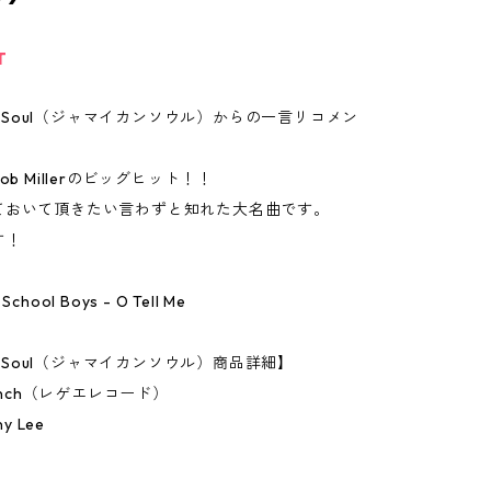
T
can Soul（ジャマイカンソウル）からの一言リコメン
ob Millerのビッグヒット！！
ておいて頂きたい言わずと知れた大名曲です。
す！
e School Boys - O Tell Me
an Soul（ジャマイカンソウル）商品詳細】
7Inch（レゲエレコード）
y Lee