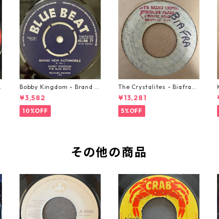
o
Bobby Kingdom - Brand N
The Crystalites - Biafra
ew Automobile【7-2088
【7-21293】
¥3,582
¥13,281
9】
10%OFF
5%OFF
その他の商品