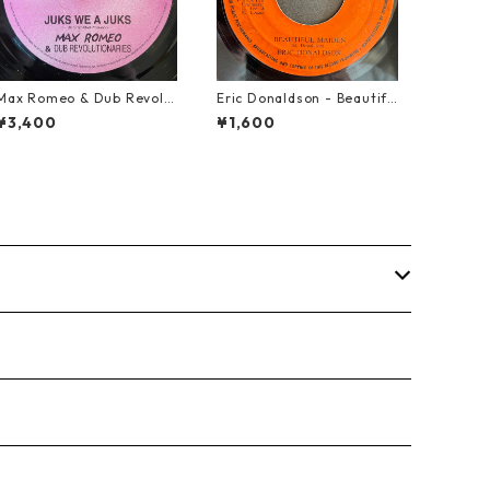
Max Romeo & Dub Revolu
Eric Donaldson - Beautifu
tionaries - Juks We A Juk
l Maiden【7-21788】
¥3,400
¥1,600
s【10-90000】