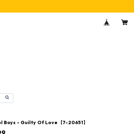
l Boys - Guilty Of Love【7-20651】
99