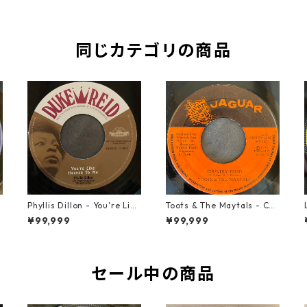
同じカテゴリの商品
t
Phyllis Dillon - You're Like
Toots & The Maytals - Cou
Heaven To Me【7-21913】
ntry Road【7-21951】
¥99,999
¥99,999
セール中の商品