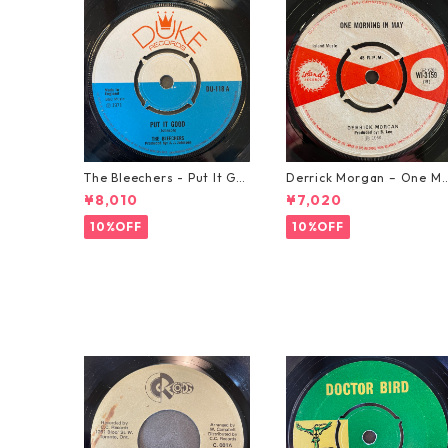
The Bleechers - Put It Go
Derrick Morgan – One M
od 【7-21637】
rning In May【7-21653】
¥8,010
¥7,020
10%OFF
10%OFF