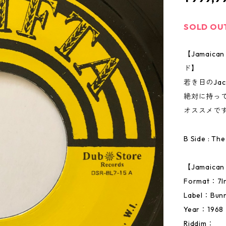
SOLD OU
【Jamai
ド】
若き日のJac
絶対に持っ
オススメで
B Side : Th
【Jamaic
Format：
Label：Bunn
Year：1968
Riddim：