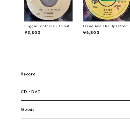
Fuggie Brothers - Tribute
Ossie And The Upsetters
To The Great【7-21765】
- True Love【7-22000】
¥3,800
¥6,800
Record
Mento,Calypso,Ballad
CD・DVD
Ska
Goods
Rocksteady