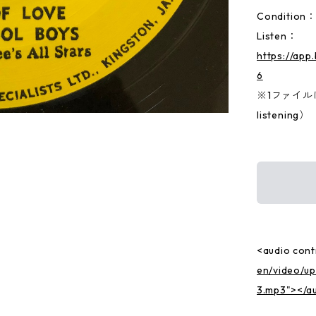
Condition
Listen：
https://ap
6
※1ファイルに両
listening）
<audio cont
en/video/u
3.mp3"></a