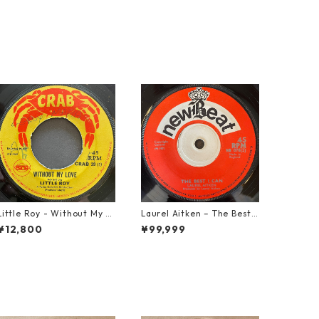
Little Roy - Without My L
Laurel Aitken ‎– The Best I
ove【7-21990】
Can【7-22012】
¥12,800
¥99,999