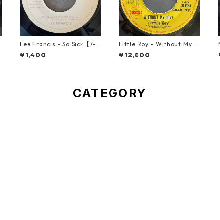
Lee Francis - So Sick【7-2
Little Roy - Without My L
1925】
ove【7-21990】
¥1,400
¥12,800
CATEGORY