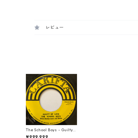
レビュー
The School Boys - Guilty
Of Love【7-20651】
¥999,999