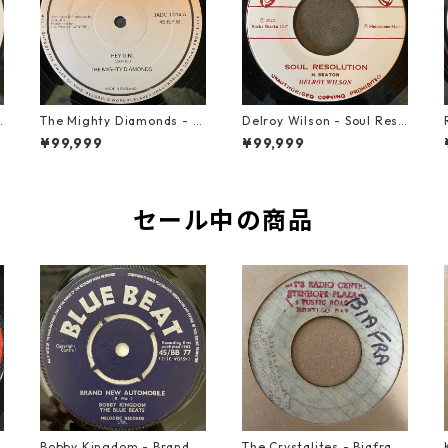
u
The Mighty Diamonds - H
Delroy Wilson - Soul Reso
ey Girl【12-50053】
lution【7-21935】
¥99,999
¥99,999
セール中の商品
o
Bobby Kingdom - Brand N
The Crystalites - Biafra