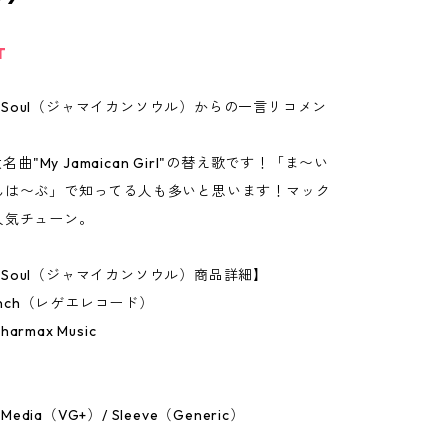
T
can Soul（ジャマイカンソウル）からの一言リコメン
大名曲"My Jamaican Girl"の替え歌です！「ま〜い
んは〜ぶ」で知ってる人も多いと思います！マック
人気チューン。
an Soul（ジャマイカンソウル）商品詳細】
7Inch（レゲエレコード）
rmax Music
：Media（VG+）/ Sleeve（Generic）