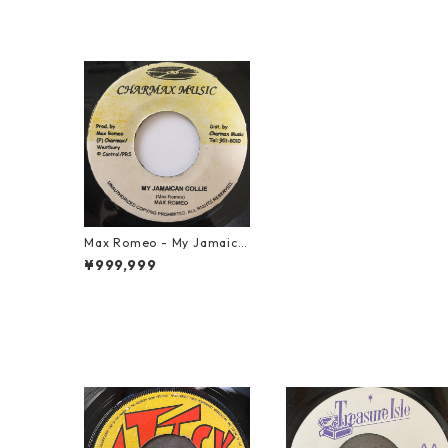
Max Romeo - My Jamaica
n Collie【7-20662】
¥999,999