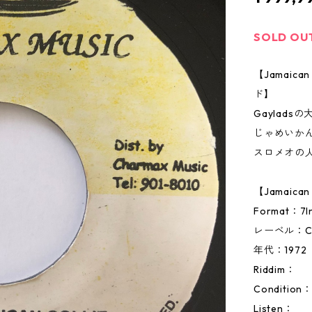
SOLD OU
【Jamai
ド】
Gayladsの
じゃめいか
スロメオの
【Jamaic
Format：
レーベル：Cha
年代：1972
Riddim：
Condition
Listen：