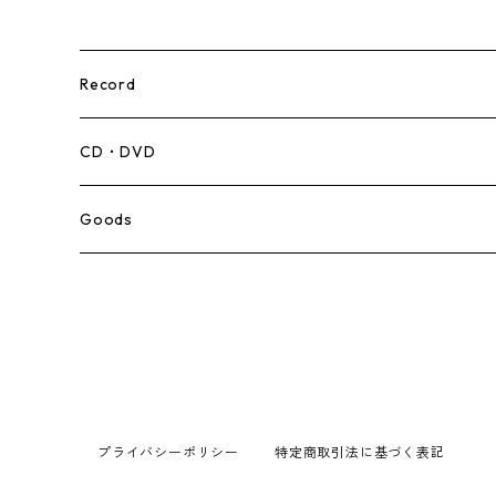
Record
Mento,Calypso,Ballad
CD・DVD
Ska
Goods
Rocksteady
Roots
Early Reggae/Skins
プライバシーポリシー
特定商取引法に基づく表記
Lovers