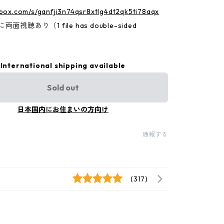
.box.com/s/ganfji3n74qsr8xtlg4dt2qk5ti78aqx
面視聴あり（1 file has double-sided
International shipping available
Sold out
日本国内にお住まいの方向け
通報する
(317)