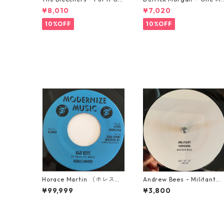
od 【7-21637】
rning In May【7-21653】
¥8,010
¥7,020
10%OFF
10%OFF
Horace Martin （ホレスマ
Andrew Bees ‎- Militant【
ーティン） - Bad Boys
2-50066】
¥99,999
¥3,800
【7'】