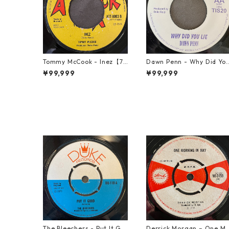
Tommy McCook - Inez【7-
Dawn Penn - Why Did Yo
21840】
Lie【7-21938】
¥99,999
¥99,999
The Bleechers - Put It Go
Derrick Morgan – One M