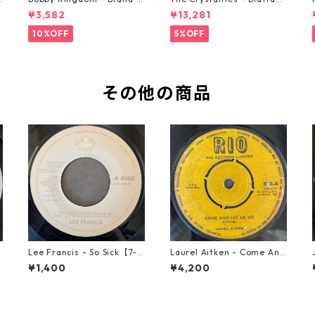
ew Automobile【7-2088
【7-21293】
¥3,582
¥13,281
9】
10%OFF
5%OFF
その他の商品
1
Lee Francis - So Sick【7-2
Laurel Aitken - Come And
1925】
Let Us Go【7-21779】
¥1,400
¥4,200