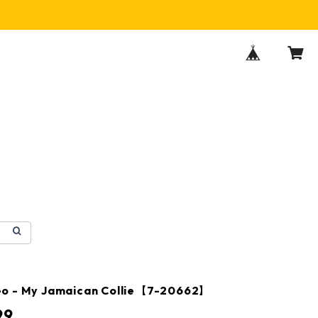
o - My Jamaican Collie【7-20662】
99