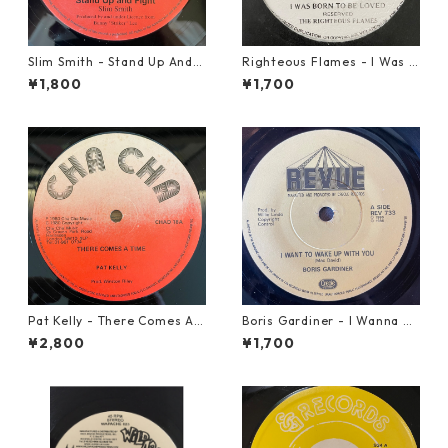
Slim Smith - Stand Up And F
Righteous Flames - I Was B
ight 【7-21832】
orn To Be Loved【7-21191】
¥1,800
¥1,700
Pat Kelly - There Comes A T
Boris Gardiner - I Wanna W
ime【12-50057】
ake Up With You【7-2192
¥2,800
¥1,700
4】