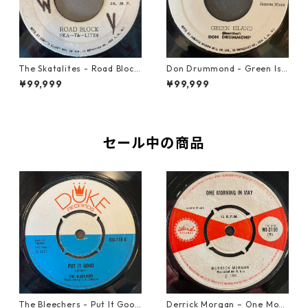
The Skatalites - Road Block
Don Drummond - Green Isl
【7-21996】
and【7-22018】
¥99,999
¥99,999
セール中の商品
The Bleechers - Put It Good
Derrick Morgan – One Morn