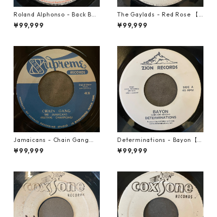
Roland Alphonso - Back Bea
The Gaylads - Red Rose 【7
t【7-21909】
-21853】
¥99,999
¥99,999
Jamaicans - Chain Gang【7
Determinations - Bayon【7-
-21911】
21865】
¥99,999
¥99,999