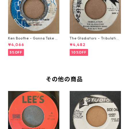
Ken Boothe - Gonna Take A
The Gladiators - Tribulation
Miracle【7-21362】
【7-21365】
¥4,066
¥4,482
5%OFF
10%OFF
その他の商品