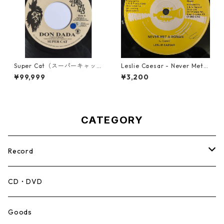
Super Cat（スーパーキャッ
Leslie Caesar - Never Met A
ト） - Don Dada【7inch】
Woman【12-50067】
¥99,999
¥3,200
CATEGORY
Record
Mento,Calypso,Ballad
CD・DVD
Ska
Goods